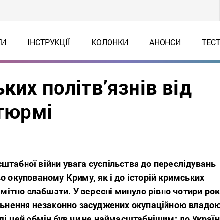
ТИ
ІНСТРУКЦІЇ
КОЛОНКИ
АНОНСИ
ТЕС
ких політв’язнів від
 тюрмі
штабної війни увага суспільства до переслідувань
о окупованому Криму, як і до історій кримських
помітно слабшати. У вересні минуло рівно чотири ро
ільнення незаконно засуджених окупаційною владо
ді цей обмін був чи не наймасштабнішим: до Україн