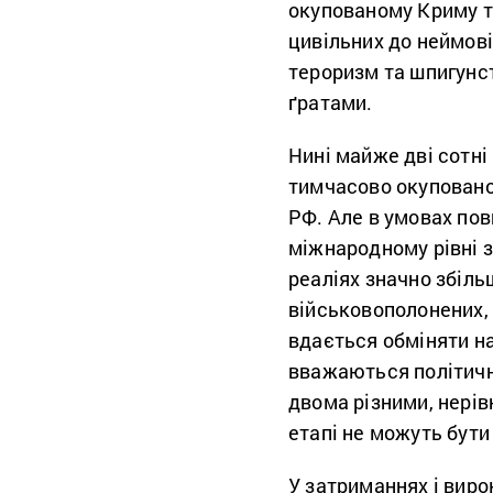
окупованому Криму т
цивільних до неймові
тероризм та шпигунст
ґратами.
Нині майже дві сотні
тимчасово окупованог
РФ. Але в умовах пов
міжнародному рівні з
реаліях значно збіль
військовополонених, 
вдається обміняти на
вважаються політичн
двома різними, нерів
етапі не можуть бут
У затриманнях і виро