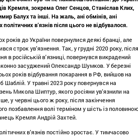
ів Кремля, зокрема Олег Сенцов, Станіслав Клих,
ир Балух та інші. На жаль, ані обмінів, ані
 політичних в’язнів після цього не відбувалося.
х років до України повернулися деякі бранці, але
чився строк ув’язнення. Так, у грудні 2020 року, післ
ня в російській в’язниці, повернувся викрадений
конно засуджений Олександр Шумков. У березні
ирьох років відбування покарання в РФ, вийшов на
іб Шаблій. У травні 2023 року повернувся на
зень Микола Шиптур, якого росіяни ув’язнили на
ніше, у червні цього ж року, після закінчення
го позбавлення волі терміном у шість із половино
анець Кремля Андрій Захтей.
олітичних в’язнів постійно зростає. У тимчасово