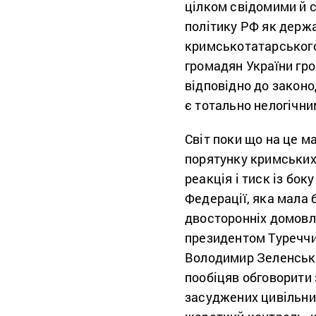
цілком свідомими й 
політику РФ як держ
кримськотатарського
громадян України гр
відповідно до законо
є тотально нелогічни
Світ поки що на це м
порятунку кримських 
реакція і тиск із бок
Федерації, яка мала 
двосторонніх домовле
президентом Туречч
Володимир Зеленськи
пообіцяв обговорити
засуджених цивільни