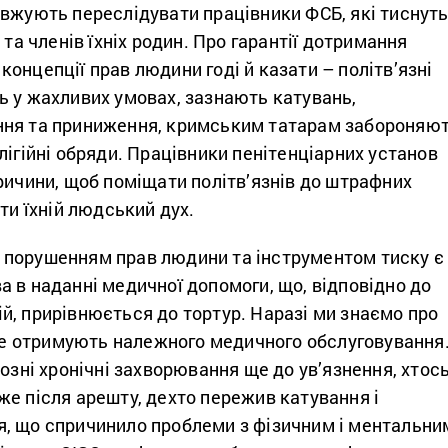
овжують переслідувати працівники ФСБ, які тиснут
 та членів їхніх родин. Про гарантії дотримання
онцепції прав людини годі й казати – політв’язні
ь у жахливих умовах, зазнають катувань,
ння та приниження, кримським татарам забороняю
лігійні обряди. Працівники пенітенціарних установ
ричини, щоб поміщати політв’язнів до штрафних
ти їхній людський дух.
порушенням прав людини та інструментом тиску є
 в наданні медичної допомоги, що, відповідно до
й, прирівнюється до тортур. Наразі ми знаємо про
 не отримують належного медичного обслуговування
йозні хронічні захворювання ще до ув’язнення, хтос
е після арешту, дехто пережив катування і
, що спричинило проблеми з фізичним і ментальни