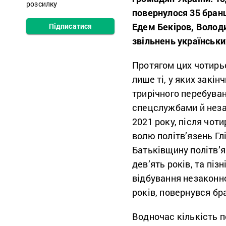
розсилку
повернулося 35 бранц
Едем Бекіров, Володим
Підписатися
звільнень українських
Протягом цих чотирьо
лише ті, у яких закін
трирічного перебуван
спецслужбами й неза
2021 року, після чот
волю політв’язень Гл
Батьківщину політв’я
дев’ять років, та піз
відбування незаконно
років, повернувся бр
Водночас кількість п