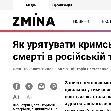
Медіа
Організація
НОВИНИ
ТЕКС
Як урятувати кримсь
смерті в російській
Дата:
09 Жовтня 2023
Автор:
Вікторія Нестеренко
З початком повномас
цивільних у тимчасов
A+
A-
політв’язнів, стала 
з дня останнього зв
Щоб отримувати корисні
матеріали, підпишіться на
громадян України. То