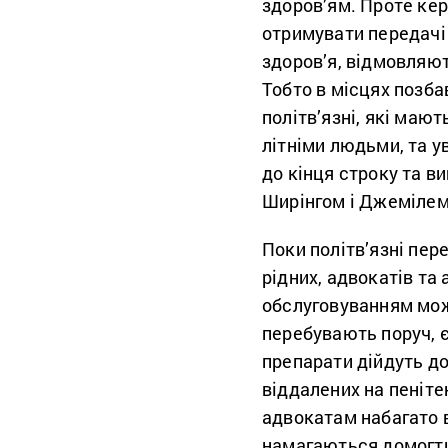
здоров’ям. Проте кер
отримувати передачі 
здоров’я, відмовляют
Тобто в місцях позб
політв’язні, які мают
літніми людьми, та у
до кінця строку та в
Ширінгом і Джемілем
Поки політв’язні пер
рідних, адвокатів та
обслуговуванням мож
перебувають поруч, є
препарати дійдуть до
віддалених на пенітен
адвокатам набагато в
намагаються домогти