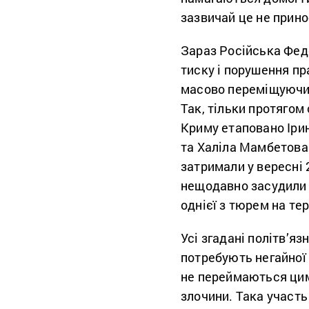
зазвичай це не прино
Зараз Російська Фед
тиску і порушення пр
масово переміщуючи х
Так, тільки протягом
Криму етаповано Іри
та Халіла Мамбетова.
затримали у вересні 
нещодавно засудили д
однієї з тюрем на тер
Усі згадані політв’яз
потребують негайної
не переймаються цим, 
злочини. Така участь