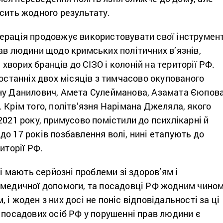
сить жодного результату.
ерація продовжує використовувати свої інструмен
ав людини щодо кримських політичних в’язнів,
ворих бранців до СІЗО і колоній на території РФ.
 останніх двох місяців з тимчасово окупованого
ну Данилович, Амета Сулейманова, Азамата Єюпов
 Крім того, політв’язня Нарімана Джеляла, якого
2021 року, примусово помістили до психлікарні й
о 17 років позбавлення волі, нині етапують до
иторії РФ.
ні мають серйозні проблеми зі здоров’ям і
 медичної допомоги, та посадовці РФ жодним чино
і жоден з них досі не поніс відповідальності за ці
 посадових осіб РФ у порушенні прав людини є