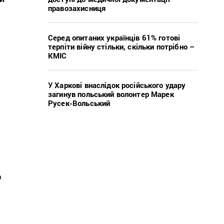
правозахисниця
Серед опитаних українців 61% готові
терпіти війну стільки, скільки потрібно –
КМІС
я
У Харкові внаслідок російського удару
загинув польський волонтер Марек
Русек-Вольський
ю