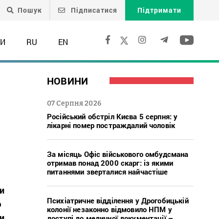
Пошук
Підписатися
Підтримати
ТИ
RU
EN
НОВИНИ
07 Серпня 2026
Російський обстріл Києва 5 серпня: у
лікарні помер постраждалий чоловік
За місяць Офіс військового омбудсмана
отримав понад 2000 скарг: із якими
питаннями зверталися найчастіше
ки
Психіатричне відділення у Дрогобицькій
ю
колонії незаконно відмовило НПМ у
и
доступі до медичної документації –