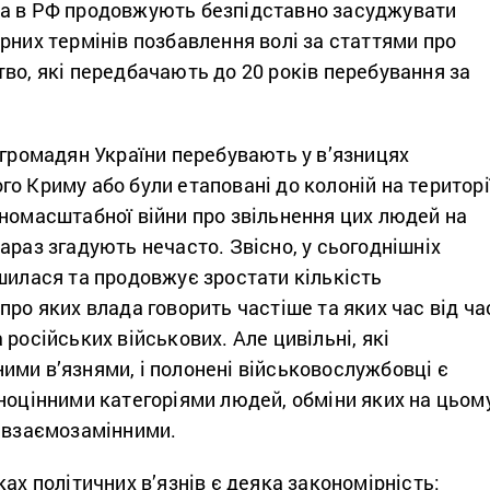
а в РФ продовжують безпідставно засуджувати
рних термінів позбавлення волі за статтями про
во, які передбачають до 20 років перебування за
 громадян України перебувають у в’язницях
о Криму або були етаповані до колоній на територі
номасштабної війни про звільнення цих людей на
араз згадують нечасто. Звісно, у сьогоднішніх
шилася та продовжує зростати кількість
про яких влада говорить частіше та яких час від ча
 російських військових. Але цивільні, які
ими в’язнями, і полонені військовослужбовці є
ноцінними категоріями людей, обміни яких на цьом
и взаємозамінними.
ках політичних в’язнів є деяка закономірність: