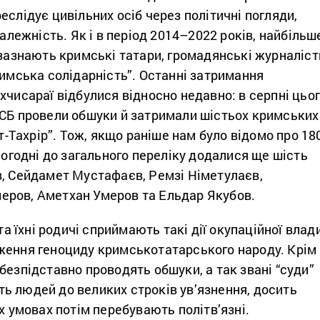
еслідує цивільних осіб через політичні погляди,
належність. Як і в період 2014–2022 років, найбільш
 зазнають кримські татари, громадянські журналіст
римська солідарність”. Останні затримання
хчисараї відбулися відносно недавно: в серпні цьо
ФСБ провели обшуки й затримали шістьох кримських
ут-Тахрір”. Тож, якщо раніше нам було відомо про 18
сьогодні до загального переліку додалися ще шість
в, Сейдамет Мустафаєв, Ремзі Німетулаєв,
ров, Аметхан Умеров та Ельдар Якубов.
 та їхні родичі сприймають такі дії окупаційної влад
ження геноциду кримськотатарського народу. Крім
безпідставно проводять обшуки, а так звані “суди”
ь людей до великих строків ув’язнення, досить
их умовах потім перебувають політв’язні.