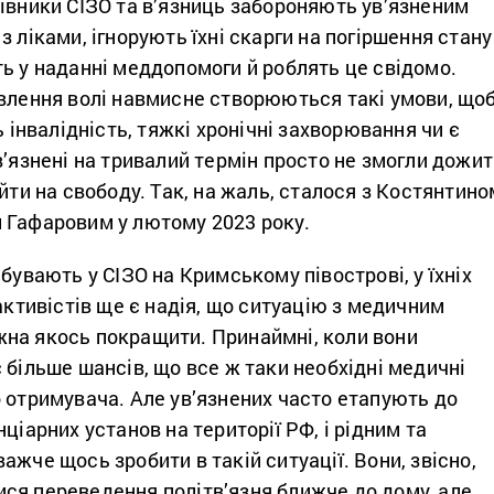
івники СІЗО та в’язниць забороняють ув’язненим
з ліками, ігнорують їхні скарги на погіршення стану
ь у наданні меддопомоги й роблять це свідомо.
авлення волі навмисне створюються такі умови, що
ь інвалідність, тяжкі хронічні захворювання чи є
в’язнені на тривалий термін просто не змогли дожи
ийти на свободу. Так, на жаль, сталося з Костянтино
 Гафаровим у лютому 2023 року.
ебувають у СІЗО на Кримському півострові, у їхніх
 активістів ще є надія, що ситуацію з медичним
на якось покращити. Принаймні, коли вони
 більше шансів, що все ж таки необхідні медичні
 отримувача. Але ув’язнених часто етапують до
ціарних установ на території РФ, і рідним та
ажче щось зробити в такій ситуації. Вони, звісно,
ся переведення політв’язня ближче до дому, але