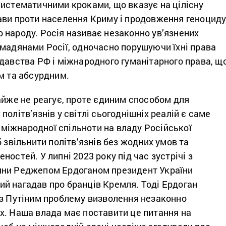
систематичними кроками, що вказує на цілісну
ави проти населення Криму і продовження геноцид
 народу. Росія називає незаконно ув’язнених
омадянами Росії, одночасно порушуючи їхні права
давства РФ і міжнародного гуманітарного права, щ
м та абсурдним.
айже не реагує, проте єдиним способом для
політв’язнів у світлі сьогоднішніх реалій є саме
у міжнародної спільноти на владу Російської
б звільнити політв’язнів без жодних умов та
ностей. У липні 2023 року під час зустрічі з
ини Реджепом Ердоганом президент України
й нагадав про бранців Кремля. Тоді Ердоган
 з Путіним проблему визволення незаконно
х. Наша влада має поставити це питання на