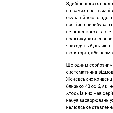
Здебільшого їх прод
на самих політв’язнів
окупаційною владою к
постійно перебувают
нелюдського ставле
практикувати свої ре
знаходять будь-які п
ізоляторів, аби злама
Ще одним серйозним 
систематична відмова
Женевських конвенці
близько 40 осіб, які
Хтось із них мав сер
набув захворювань уж
нелюдське ставлення