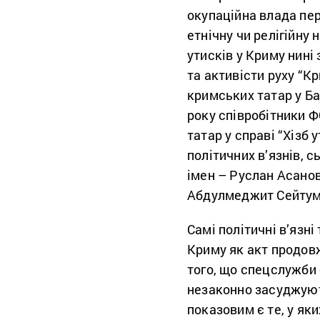
окупаційна влада пер
етнічну чи релігійну 
утисків у Криму нині
та активісти руху “К
кримських татар у Ба
року співробітники 
татар у справі “Хізб 
політичних в’язнів, 
імен – Руслан Асано
Абдулмеджит Сейтуме
Самі політичні в’язні
Криму як акт продов
того, що спецслужби 
незаконно засуджуют
показовим є те, у як