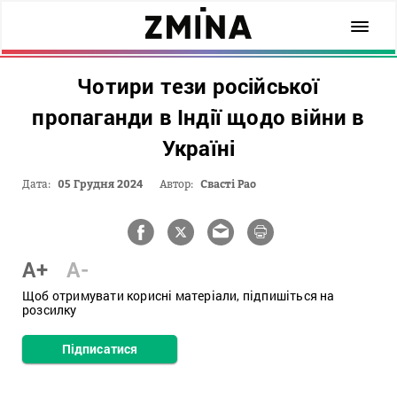
Чотири тези російської
пропаганди в Індії щодо війни в
Україні
Дата:
05 Грудня 2024
Автор:
Свасті Рао
A+
A-
Щоб отримувати корисні матеріали, підпишіться на
розсилку
Підписатися