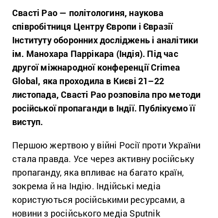
Свасті Рао — політологиня, наукова
співробітниця Центру Європи і Євразії
Інституту оборонних досліджень і аналітики
ім. Манохара Паррікара (Індія). Під час
другої міжнародної конференції Crimea
Global, яка проходила в Києві 21–22
листопада, Свасті Рао розповіла про методи
російської пропаганди в Індії. Публікуємо її
виступ.
Першою жертвою у війні Росії проти України
стала правда. Усе через активну російську
пропаганду, яка впливає на багато країн,
зокрема й на Індію. Індійські медіа
користуються російськими ресурсами, а
новини з російського медіа Sputnik