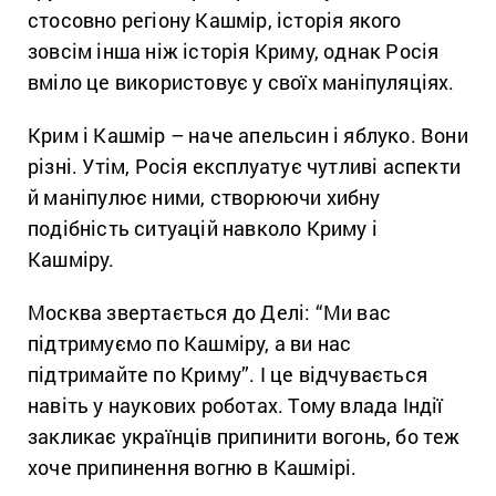
стосовно регіону Кашмір, історія якого
зовсім інша ніж історія Криму, однак Росія
вміло це використовує у своїх маніпуляціях.
Крим і Кашмір – наче апельсин і яблуко. Вони
різні. Утім, Росія експлуатує чутливі аспекти
й маніпулює ними, створюючи хибну
подібність ситуацій навколо Криму і
Кашміру.
Москва звертається до Делі: “Ми вас
підтримуємо по Кашміру, а ви нас
підтримайте по Криму”. І це відчувається
навіть у наукових роботах. Тому влада Індії
закликає українців припинити вогонь, бо теж
хоче припинення вогню в Кашмірі.