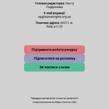
Головна редакторка:
Ольга
Падірякова
E-mail редакції:
op@humanrights.org.ua
Поштова
адреса:
04071, м.
Київ, а/с 33
Підтримати роботу ресурсу
Підписатися на розсилку
Зв’язатися з нами
Передрук матеріалів тільки за наявності
гіперпосилання на https://zmina.info/