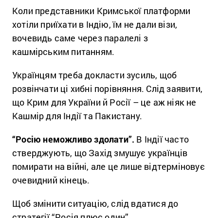
Коли представники Кримської платформи
хотіли приїхати в Індію, їм не дали візи,
вочевидь саме через паралелі з
кашмірським питанням.
Українцям треба докласти зусиль, щоб
розвінчати ці хибні порівняння. Слід заявити,
що Крим для України й Росії – це аж ніяк не
Кашмір для Індії та Пакистану.
“Росію неможливо здолати”.
В Індії часто
стверджують, що Захід змушує українців
помирати на війні, але це лише відтерміновує
очевидний кінець.
Щоб змінити ситуацію, слід вдатися до
стратегії “Росія плюс один”.