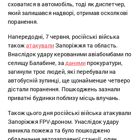
сховатися в автомобіль, тоді як диспетчер,
який залишався надворі, отримав осколкові
поранення.
Напередодні, 7 червня, російські війська
також
атакували
Запоріжжя та область.
Внаслідок удару керованими авіабомбами по
селищу Балабине, за
даними
прокуратури,
загинули троє людей, які перебували на
автобусній зупинці, ще щонайменше четверо
дістали поранення. Пошкоджень зазнали
приватні будинки поблизу місць влучань.
Також цього дня російські війська атакували
Запоріжжя FPV-дроном. Унаслідок удару
виникла пожежа та було пошкоджено
обладнання автозаправної станції, один