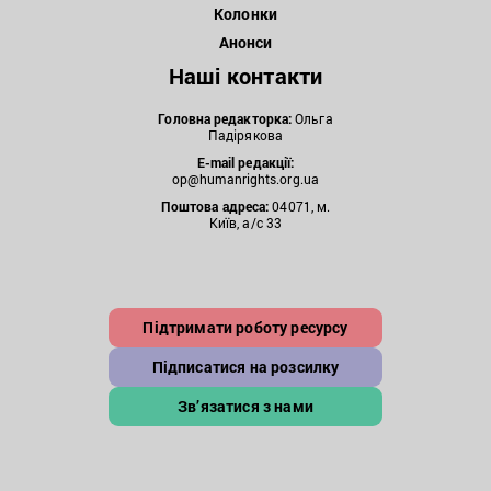
Колонки
Анонси
Наші контакти
Головна редакторка:
Ольга
Падірякова
E-mail редакції:
op@humanrights.org.ua
Поштова
адреса:
04071, м.
Київ, а/с 33
Підтримати роботу ресурсу
Підписатися на розсилку
Зв’язатися з нами