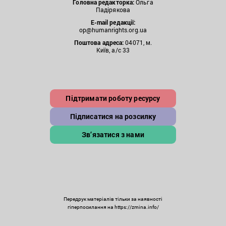
Головна редакторка:
Ольга
Падірякова
E-mail редакції:
op@humanrights.org.ua
Поштова
адреса:
04071, м.
Київ, а/с 33
Підтримати роботу ресурсу
Підписатися на розсилку
Зв’язатися з нами
Передрук матеріалів тільки за наявності
гіперпосилання на https://zmina.info/