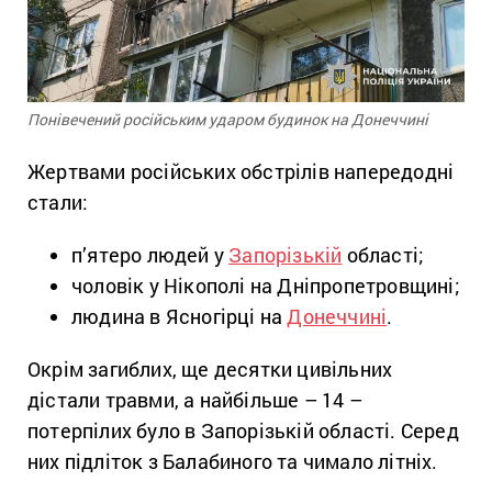
Понівечений російським ударом будинок на Донеччині
Жертвами російських обстрілів напередодні
стали:
п’ятеро людей у
Запорізькій
області;
чоловік у Нікополі на Дніпропетровщині;
людина в Ясногірці на
Донеччині
.
Окрім загиблих, ще десятки цивільних
дістали травми, а найбільше – 14 –
потерпілих було в Запорізькій області. Серед
них підліток з Балабиного та чимало літніх.