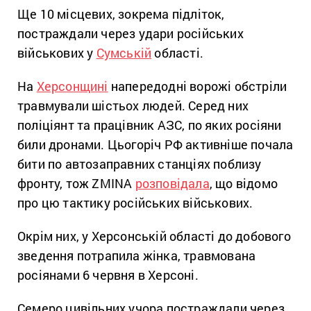
Ще 10 місцевих, зокрема підліток,
постраждали через удари російських
військових у
Сумській
області.
На
Херсонщині
напередодні ворожі обстріли
травмували шістьох людей. Серед них
поліціянт та працівник АЗС, по яких росіяни
били дронами. Цьогоріч РФ активніше почала
бити по автозаправних станціях поблизу
фронту, тож ZMINA
розповідала
, що відомо
про цю тактику російських військових.
Окрім них, у Херсонській області до добового
зведення потрапила жінка, травмована
росіянами 6 червня в Херсоні.
Семеро цивільних учора постраждали через