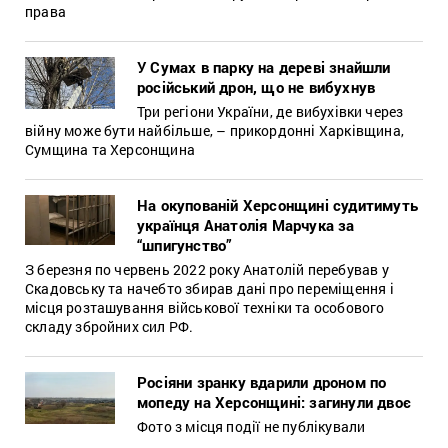
права
У Сумах в парку на дереві знайшли
російський дрон, що не вибухнув
Три регіони України, де вибухівки через
війну може бути найбільше, – прикордонні Харківщина,
Сумщина та Херсонщина
На окупованій Херсонщині судитимуть
українця Анатолія Марчука за
“шпигунство”
З березня по червень 2022 року Анатолій перебував у
Скадовську та начебто збирав дані про переміщення і
місця розташування військової техніки та особового
складу збройних сил РФ.
Росіяни зранку вдарили дроном по
мопеду на Херсонщині: загинули двоє
Фото з місця події не публікували