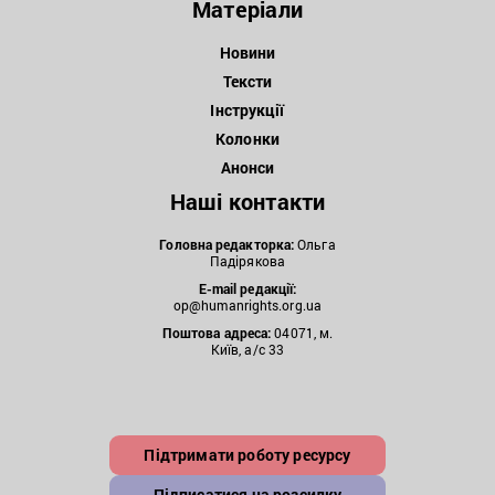
Матеріали
Новини
Тексти
Інструкції
Колонки
Анонси
Наші контакти
Головна редакторка:
Ольга
Падірякова
E-mail редакції:
op@humanrights.org.ua
Поштова
адреса:
04071, м.
Київ, а/с 33
Підтримати роботу ресурсу
Підписатися на розсилку