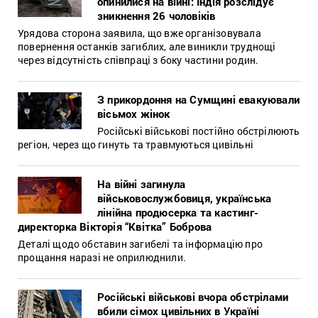
опинилися на війні: Індія розслідує
зникнення 26 чоловіків
Урядова сторона заявила, що вже організовувала
повернення останків загиблих, але виникли труднощі
через відсутність співпраці з боку частини родин.
З прикордоння на Сумщині евакуювали
вісьмох жінок
Російські військові постійно обстрілюють
регіон, через що гинуть та травмуються цивільні
На війні загинула
військовослужбовиця, українська
лінійна продюсерка та кастинг-
директорка Вікторія “Квітка” Боброва
Деталі щодо обставин загибелі та інформацію про
прощання наразі не оприлюднили.
Російські військові вчора обстрілами
вбили сімох цивільних в Україні