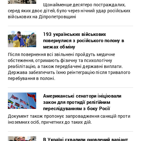
Щонайменше десятеро постраждалих,
серед яких двоє дітей, було через нічний удар російських
військових на Діпропетровщині
193 українських військових
повернулися з російського полону в
межах обміну
Після повернення всі звільнені пройдуть медичне
обстеження, отримають фізичну та психологічну
реабілітацію, а також передбачені державні виплати.
Держава забезпечить їхню реінтеграцію після тривалого
перебування в полоні.
Американські сенатори ініціювали
закон для протидії релігійним
переслідуванням з боку Росії
Документ також пропонує запровадження санкцій проти
іноземних осіб, причетних до таких дій.
В Україні схвалили оновлений варіант