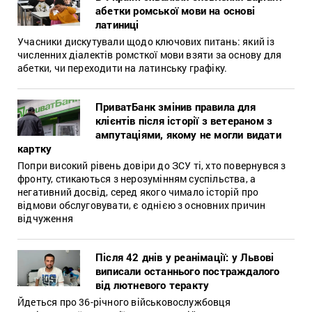
абетки ромської мови на основі
латиниці
Учасники дискутували щодо ключових питань: який із
численних діалектів ромсткої мови взяти за основу для
абетки, чи переходити на латинську графіку.
ПриватБанк змінив правила для
клієнтів після історії з ветераном з
ампутаціями, якому не могли видати
картку
Попри високий рівень довіри до ЗСУ ті, хто повернувся з
фронту, стикаються з нерозумінням суспільства, а
негативний досвід, серед якого чимало історій про
відмови обслуговувати, є однією з основних причин
відчуження
Після 42 днів у реанімації: у Львові
виписали останнього постраждалого
від лютневого теракту
Йдеться про 36-річного військовослужбовця