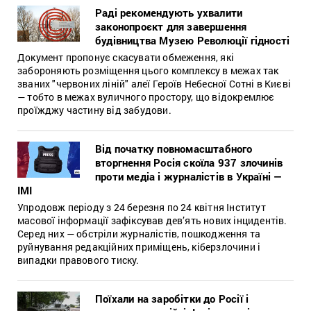
Раді рекомендують ухвалити
законопроєкт для завершення
будівництва Музею Революції гідності
Документ пропонує скасувати обмеження, які
забороняють розміщення цього комплексу в межах так
званих "червоних ліній" алеї Героїв Небесної Сотні в Києві
— тобто в межах вуличного простору, що відокремлює
проїжджу частину від забудови.
Від початку повномасштабного
вторгнення Росія скоїла 937 злочинів
проти медіа і журналістів в Україні —
ІМІ
Упродовж періоду з 24 березня по 24 квітня Інститут
масової інформації зафіксував дев’ять нових інцидентів.
Серед них — обстріли журналістів, пошкодження та
руйнування редакційних приміщень, кіберзлочини і
випадки правового тиску.
Поїхали на заробітки до Росії і