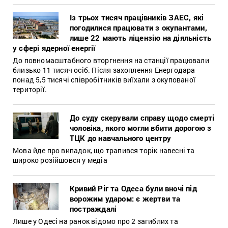
Із трьох тисяч працівників ЗАЕС, які
погодилися працювати з окупантами,
лише 22 мають ліцензію на діяльність
у сфері ядерної енергії
До повномасштабного вторгнення на станції працювали
близько 11 тисяч осіб. Після захоплення Енергодара
понад 5,5 тисячі співробітників виїхали з окупованої
території.
До суду скерували справу щодо смерті
чоловіка, якого могли вбити дорогою з
ТЦК до навчального центру
Мова йде про випадок, що трапився торік навесні та
широко розійшовся у медіа
Кривий Ріг та Одеса були вночі під
ворожим ударом: є жертви та
постраждалі
Лише у Одесі на ранок відомо про 2 загиблих та