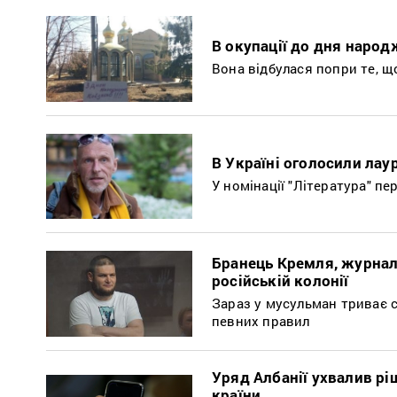
В окупації до дня наро
Вона відбулася попри те, щ
В Україні оголосили лау
У номінації "Література" пе
Бранець Кремля, журнал
російській колонії
Зараз у мусульман триває 
певних правил
Уряд Албанії ухвалив рі
країни