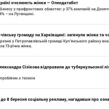
Україні очолюють жінки — Опендатабот
бізнесу у прифронтових областях: у 37% компаній на Донечч
34% – на Луганщині.
чівську громаду на Харківщині: загинули жінка та ч
ерезня у Петропавлівській громаді Куп'янського району вна
ла 73-річна жінка.
лександра Сізікова відправили до туберкульозної лі
 проблеми з тиском
до 8 березня соціальну рекламу, нагадавши про озна