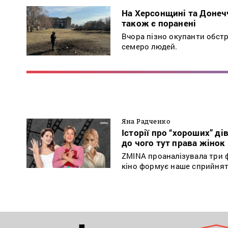
На Херсонщині та Донечч
також є поранені
Вчора пізно окупанти обстр
семеро людей.
Яна Радченко
Історії про “хороших” ді
до чого тут права жінок
ZMINA проаналізувала три ф
кіно формує наше сприйнятт