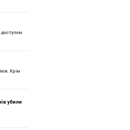
з доступом
іків. Крім
нів убили