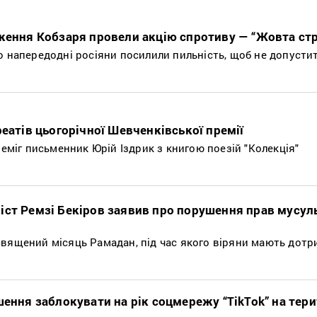
дження Кобзаря провели акцію спротиву — “Жовта стр
о напередодні росіяни посилили пильність, щоб не допусти
реатів цьогорічної Шевченківської премії
реміг письменник Юрій Іздрик з книгою поезій "Колекція"
іст Ремзі Бекіров заявив про порушення прав мусул
священий місяць Рамадан, під час якого віряни мають дот
шення заблокувати на рік соцмережу “TikTok” на тери