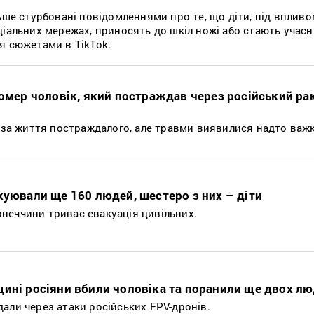
льше стурбовані повідомленнями про те, що діти, під вплив
ціальних мережах, приносять до шкіл ножі або стають учас
я сюжетами в TikTok.
помер чоловік, який постраждав через російський ра
я за життя постраждалого, але травми виявилися надто ва
куювали ще 160 людей, шестеро з них – діти
неччини триває евакуація цивільних.
щині росіяни вбили чоловіка та поранили ще двох л
али через атаки російських FPV-дронів.