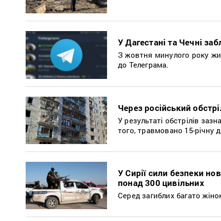
У Дагестані та Чечні за
З жовтня минулого року жит
до Телеграма.
Через російський обстрі
У результаті обстрілів зазн
того, травмовано 15-річну д
У Сирії сили безпеки нов
понад 300 цивільних
Серед загиблих багато жінок