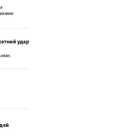
ом
никами
кетний удар
жкими.
юдей