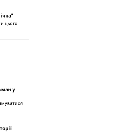
ічка”
ти цього
ьман у
римуватися
торії