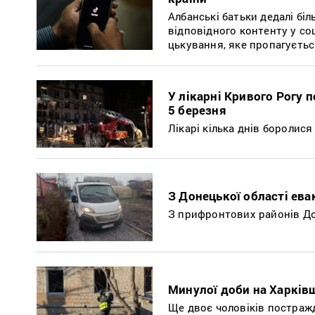
Албанські батьки дедалі бі
відповідного контенту у со
цькування, яке пропагуєтьс
У лікарні Кривого Рогу 
5 березня
Лікарі кілька днів боролис
З Донецької області ева
З прифронтових районів До
Минулої доби на Харків
Ще двоє чоловіків постражд