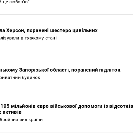
й це любов’ю"
ла Херсон, поранені шестеро цивільних
лізували в тяжкому стані
нькому Запорізької області, поранений підліток
приватний будинок
 195 мільйонів євро військової допомоги із відсоткі
 активів
збройних сил країни