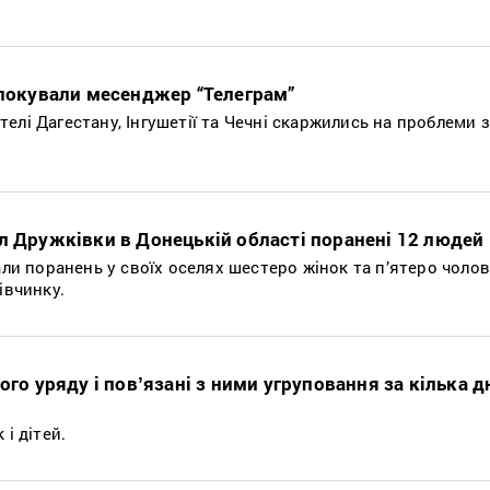
блокували месенджер “Телеграм”
елі Дагестану, Інгушетії та Чечні скаржились на проблеми 
л Дружківки в Донецькій області поранені 12 людей
али поранень у своїх оселях шестеро жінок та п’ятеро чолов
івчинку.
ого уряду і повʼязані з ними угруповання за кілька д
 і дітей.