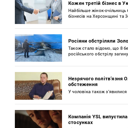
Кожен третій бізнес в 
Найбільше жінок-очільниць 
бізнесів на Херсонщині та 
Росіяни обстріляли Золо
Також стало відомо, що 8 б
російського обстрілу загину
Незрячого політв’язня О
обстеження
У чоловіка також з’явилися
Компанія YSL випустила 
стосунках