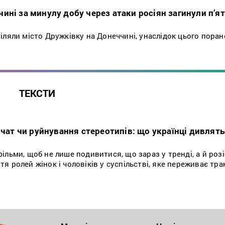
ині за минулу добу через атаки росіян загинули п’я
іляли місто Дружківку на Донеччині, унаслідок цього поран
ТЕКСТИ
вчат чи руйнування стереотипів: що українці дивлятьс
ільми, щоб не лише подивитися, що зараз у тренді, а й розі
я ролей жінок і чоловіків у суспільстві, яке переживає тр