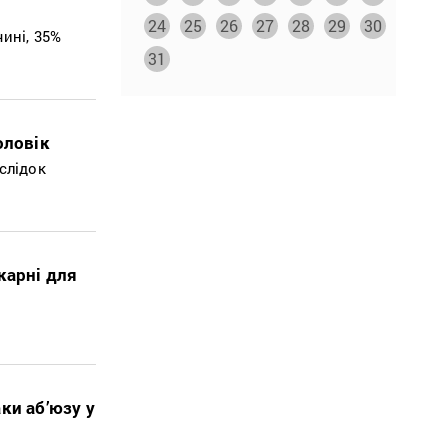
24
25
26
27
28
29
30
ині, 35%
31
оловік
слідок
карні для
ки аб’юзу у