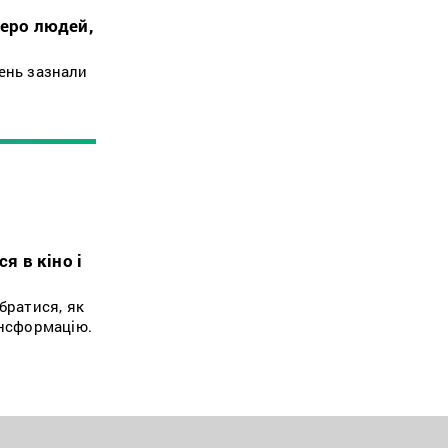
теро людей,
ень зазнали
я в кіно і
братися, як
ансформацію.