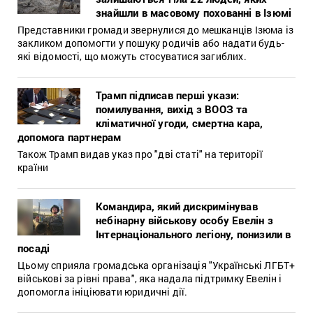
знайшли в масовому похованні в Ізюмі
Представники громади звернулися до мешканців Ізюма із
закликом допомогти у пошуку родичів або надати будь-
які відомості, що можуть стосуватися загиблих.
Трамп підписав перші укази:
помилування, вихід з ВООЗ та
кліматичної угоди, смертна кара,
допомога партнерам
Також Трамп видав указ про "дві статі" на території
країни
Командира, який дискримінував
небінарну військову особу Евелін з
Інтернаціонального легіону, понизили в
посаді
Цьому сприяла громадська організація "Українські ЛГБТ+
військові за рівні права", яка надала підтримку Евелін і
допомогла ініціювати юридичні дії.