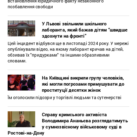
встановлення юридичного факту незаконного
позбавлення свободи
У Львові звільнили шкільного
лаборанта, який бажав дітям “швидше
здохнути на фронті”
Цей інцидент відбувся ще в листопаді 2024 року. У мережі
опублікували відео, на якому лаборант кричав на дітей,
обзивав їх "придурками" та іншими образливими
словами.
На Київщині викрили групу чоловіків,
які могли погрозами примушувати до
проституції десятки жінок
Їм оголосили підозри у торгівлі людьми та сутенерстві
Справу кримського активіста
Володимира Ананьєва розглядатимуть
у сумнозвісному військовому суді в
Ростові-на-Дону