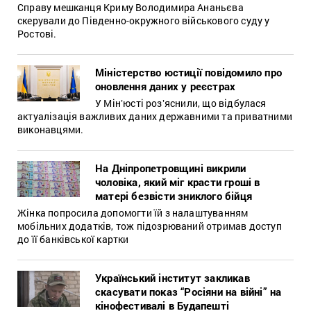
Справу мешканця Криму Володимира Ананьєва
скерували до Південно-окружного військового суду у
Ростові.
Міністерство юстиції повідомило про
оновлення даних у реєстрах
У Мінʼюсті розʼяснили, що відбулася
актуалізація важливих даних державними та приватними
виконавцями.
На Дніпропетровщині викрили
чоловіка, який міг красти гроші в
матері безвісти зниклого бійця
Жінка попросила допомогти їй з налаштуванням
мобільних додатків, тож підозрюваний отримав доступ
до її банківської картки
Український інститут закликав
скасувати показ “Росіяни на війні” на
кінофестивалі в Будапешті