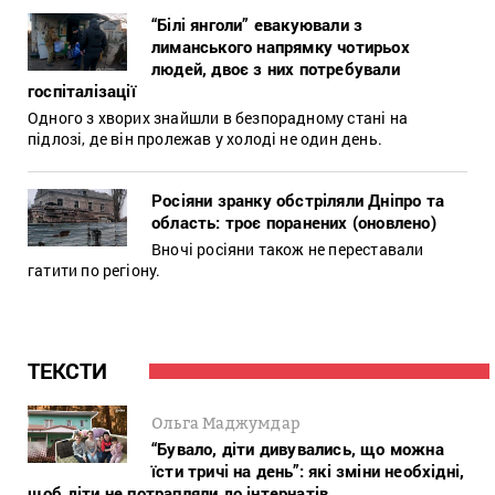
“Білі янголи” евакуювали з
лиманського напрямку чотирьох
людей, двоє з них потребували
госпіталізації
Одного з хворих знайшли в безпорадному стані на
підлозі, де він пролежав у холоді не один день.
Росіяни зранку обстріляли Дніпро та
область: троє поранених (оновлено)
Вночі росіяни також не переставали
гатити по регіону.
ТЕКСТИ
Ольга Маджумдар
“Бувало, діти дивувались, що можна
їсти тричі на день”: які зміни необхідні,
щоб діти не потрапляли до інтернатів