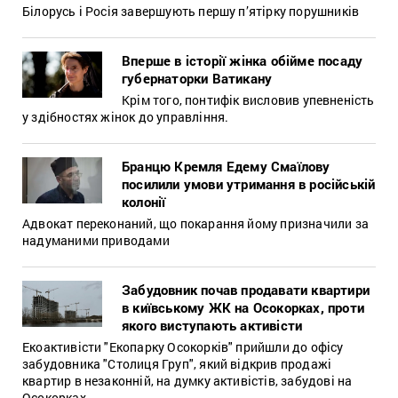
Білорусь і Росія завершують першу п’ятірку порушників
Вперше в історії жінка обійме посаду
губернаторки Ватикану
Крім того, понтифік висловив упевненість
у здібностях жінок до управління.
Бранцю Кремля Едему Смаїлову
посилили умови утримання в російській
колонії
Адвокат переконаний, що покарання йому призначили за
надуманими приводами
Забудовник почав продавати квартири
в київському ЖК на Осокорках, проти
якого виступають активісти
Екоактивісти "Екопарку Осокорків" прийшли до офісу
забудовника "Столиця Груп", який відкрив продажі
квартир в незаконній, на думку активістів, забудові на
Осокорках.