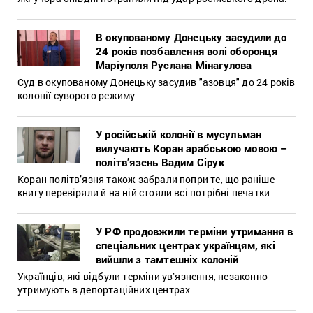
В окупованому Донецьку засудили до
24 років позбавлення волі оборонця
Маріуполя Руслана Мінагулова
Суд в окупованому Донецьку засудив "азовця" до 24 років
колонії суворого режиму
У російській колонії в мусульман
вилучають Коран арабською мовою –
політв’язень Вадим Сірук
Коран політв’язня також забрали попри те, що раніше
книгу перевіряли й на ній стояли всі потрібні печатки
У РФ продовжили терміни утримання в
спеціальних центрах українцям, які
вийшли з тамтешніх колоній
Українців, які відбули терміни увʼязнення, незаконно
утримують в депортаційних центрах