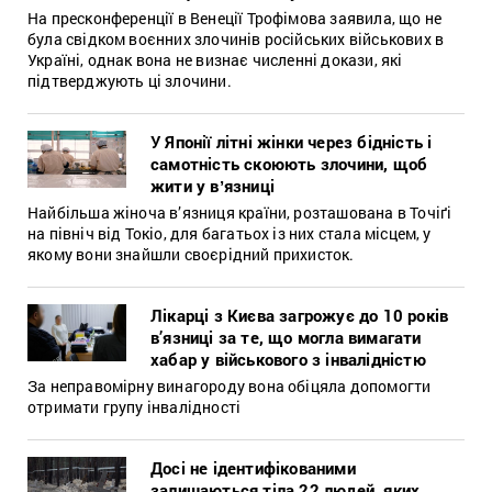
На пресконференції в Венеції Трофімова заявила, що не
була свідком воєнних злочинів російських військових в
Україні, однак вона не визнає численні докази, які
підтверджують ці злочини.
У Японії літні жінки через бідність і
самотність скоюють злочини, щоб
жити у вʼязниці
Найбільша жіноча в’язниця країни, розташована в Точіґі
на північ від Токіо, для багатьох із них стала місцем, у
якому вони знайшли своєрідний прихисток.
Лікарці з Києва загрожує до 10 років
в’язниці за те, що могла вимагати
хабар у військового з інвалідністю
За неправомірну винагороду вона обіцяла допомогти
отримати групу інвалідності
Досі не ідентифікованими
залишаються тіла 22 людей, яких