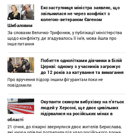
Ексзаступниця міністра заявляє, що
звільнилася не через конфлікт з
колегою-ветераном Євгеном
Шибаловим
За словами Величко-Трифонюк, у публікації міністерства
щодо конфлікту, де згадувалось її ім'я, мова йшла про
інше питання
Побиття однолітками дівчинки в Білій
Церкві: одному з учасників загрожує
до 12 років за катування та вимагання
Про вручення підозр іншим фігурантам поки не
повідомили
Окупанти скинули вибухівку на п’ятьох
людей у Херсоні, ще двоє цивільних
підірвалися на російських мінах в
області
21 січня, до лікарні звернулися двоє жителів Берислава,
які учора опівдні потрапили під удар російського дрона.