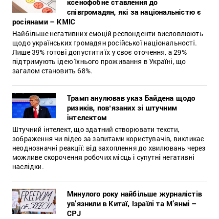
ксенофобне ставлення до
співгромадян, які за національністю є
росіянами – КМІС
Найбільше негативних емоцій респонденти висловлюють
щодо українських громадян російської національності.
Лише 39% готові допустити їх у своє оточення, а 29%
підтримують ідею їхнього проживання в Україні, що
загалом становить 68%.
Трамп анулював указ Байдена щодо
ризиків, повʼязаних зі штучним
інтелектом
Штучний інтелект, що здатний створювати тексти,
зображення чи відео за запитами користувачів, викликає
неоднозначні реакції: від захоплення до хвилювань через
можливе скорочення робочих місць і супутні негативні
наслідки.
Минулого року найбільше журналістів
ув’язнили в Китаї, Ізраїлі та М’янмі –
CPJ