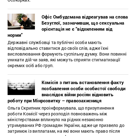
Офіс Омбудсмана відреагував на слова
Безуглої, зазначивши, що сексуальна
орієнтація не є “відхиленням від
норми”
Державні службовці та публічні особи мають
відповідально ставитися до своїх слів, адже їхні
висловлювання формують суспільну думку. Вони повинні
уникати дій чи заяв, які можуть сприяти стигматизації
окремих осіб або груп.
Комісія з питань встановлення факту
позбавлення особи особистої свободи
внаслідок війни росіян відновить
роботу при Мінрозвитку – правозахисниця
Ольга Скрипник проінформувала, що призупинення
роботи Комісії через розподіл повноважень між
міністерствами вплинуло на рідних незаконно
утримуваних РФ громадян України, адже це призвело до
затримок із виплатами, на які вони мають право після