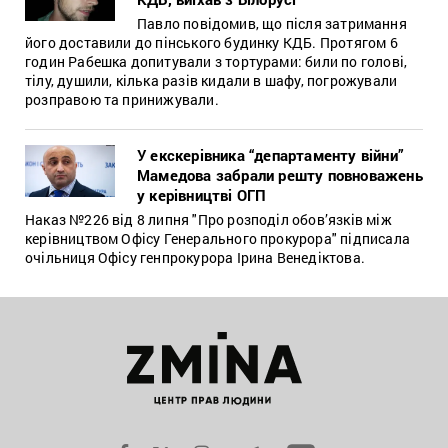
Павло повідомив, що після затримання
його доставили до пінського будинку КДБ. Протягом 6
годин Рабешка допитували з тортурами: били по голові,
тілу, душили, кілька разів кидали в шафу, погрожували
розправою та принижували.
У екскерівника “департаменту війни”
Мамедова забрали решту повноважень
у керівництві ОГП
Наказ №226 від 8 липня "Про розподіл обов’язків між
керівництвом Офісу Генерального прокурора" підписала
очільниця Офісу генпрокурора Ірина Венедіктова.