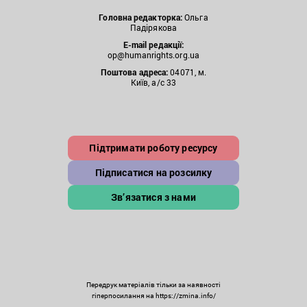
Головна редакторка:
Ольга
Падірякова
E-mail редакції:
op@humanrights.org.ua
Поштова
адреса:
04071, м.
Київ, а/с 33
Підтримати роботу ресурсу
Підписатися на розсилку
Зв’язатися з нами
Передрук матеріалів тільки за наявності
гіперпосилання на https://zmina.info/