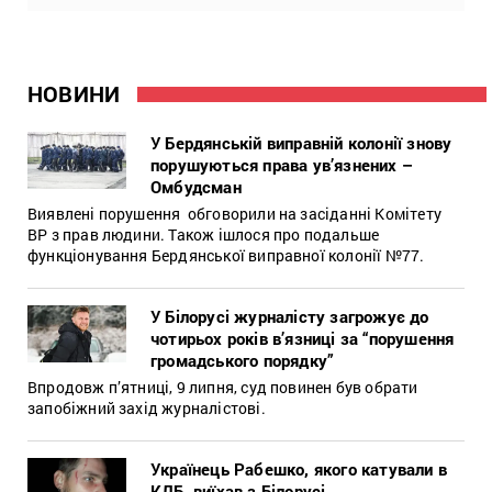
НОВИНИ
У Бердянській виправній колонії знову
порушуються права ув’язнених –
Омбудсман
Виявлені порушення обговорили на засіданні Комітету
ВР з прав людини. Також ішлося про подальше
функціонування Бердянської виправної колонії №77.
У Білорусі журналісту загрожує до
чотирьох років в’язниці за “порушення
громадського порядку”
Впродовж п’ятниці, 9 липня, суд повинен був обрати
запобіжний захід журналістові.
Українець Рабешко, якого катували в
КДБ, виїхав з Білорусі