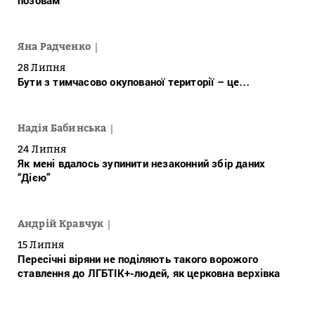
позовам
Яна Радченко
28 Липня
Бути з тимчасово окупованої території – це…
Надія Бабинська
24 Липня
Як мені вдалось зупинити незаконний збір даних
“Дією”
Андрій Кравчук
15 Липня
Пересічні віряни не поділяють такого ворожого
ставлення до ЛГБТІК+-людей, як церковна верхівка