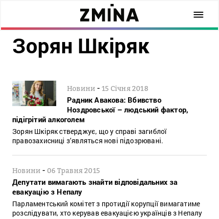
Зорян Шкіряк
-
Новини
15 Січня 2018
Радник Авакова: Вбивство
Ноздровської – людський фактор,
підігрітий алкоголем
Зорян Шкіряк стверджує, що у справі загиблої
правозахисниці з’являться нові підозрювані.
-
Новини
06 Травня 2015
Депутати вимагають знайти відповідальних за
евакуацію з Непалу
Парламентський комітет з протидії корупції вимагатиме
розслідувати, хто керував евакуацією українців з Непалу