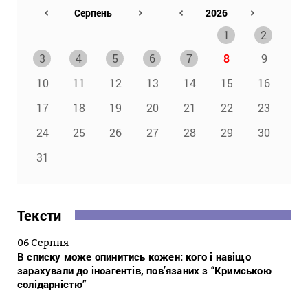
1
2
3
4
5
6
7
8
9
10
11
12
13
14
15
16
17
18
19
20
21
22
23
24
25
26
27
28
29
30
31
Тексти
06 Серпня
В списку може опинитись кожен: кого і навіщо
зарахували до іноагентів, пов’язаних з “Кримською
солідарністю”