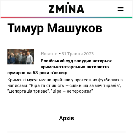
Тимур Машуков
-
Новини
31 Травня 2023
Російський суд засудив чотирьох
кримськотатарських активістів
сумарно на 53 роки в’язниці
Кримські мусульмани прийшли у протестних футболках з
написами: "Віра та стійкість — сильніша за меч тиранів",
"Депортація триває", "Віра — не тероризм"
Архів