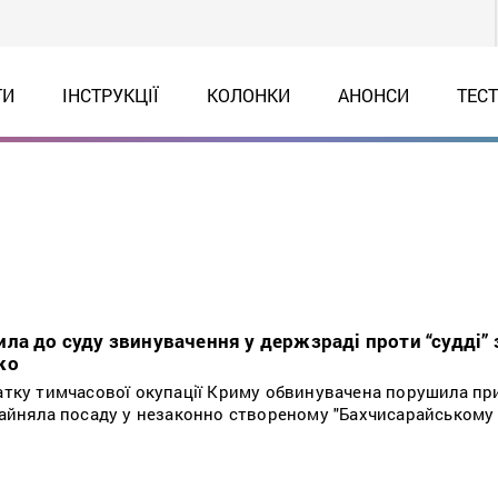
ТИ
ІНСТРУКЦІЇ
КОЛОНКИ
АНОНСИ
ТЕС
ла до суду звинувачення у держзраді проти “судді” 
ко
чатку тимчасової окупації Криму обвинувачена порушила пр
 зайняла посаду у незаконно створеному "Бахчисарайськом