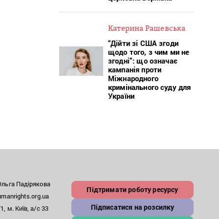
Катерина Рашевська
“Дійти зі США згоди
щодо того, з чим ми не
згодні”: що означає
кампанія проти
Міжнародного
кримінального суду для
України
льга Падірякова
Підтримати роботу ресурсу
anrights.org.ua
Підписатися на розсилку
, м. Київ, а/с 33