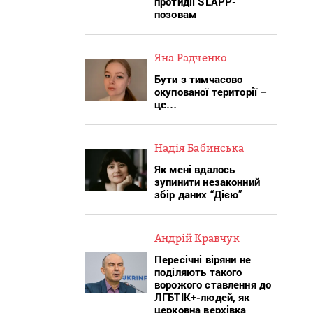
протидії SLAPP-
позовам
Яна Радченко
Бути з тимчасово
окупованої території –
це…
Надія Бабинська
Як мені вдалось
зупинити незаконний
збір даних “Дією”
Андрій Кравчук
Пересічні віряни не
поділяють такого
ворожого ставлення до
ЛГБТІК+-людей, як
церковна верхівка