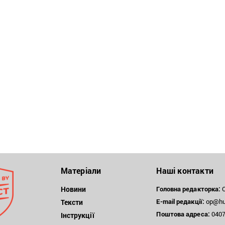
Матеріали
Наші контакти
Новини
Головна редакторка:
О
E-mail редакції:
op@hum
Тексти
Поштова
адреса:
04071
Інструкції