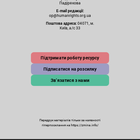
Падірякова
E-mail редакції:
op@humanrights.org.ua
Поштова
адреса:
04071, м.
Київ, а/с 33
Підтримати роботу ресурсу
Підписатися на розсилку
Зв’язатися з нами
Передрук матеріалів тільки за наявності
гіперпосилання на https://zmina.info/