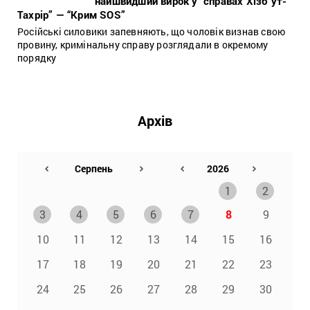
найшвидший вирок у “справах Хізб ут-
Тахрір” — “Крим SOS”
Російські силовики запевняють, що чоловік визнав свою
провину, кримінальну справу розглядали в окремому
порядку
Архів
1
2
3
4
5
6
7
8
9
10
11
12
13
14
15
16
17
18
19
20
21
22
23
24
25
26
27
28
29
30