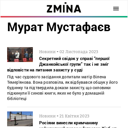
Мурат Мустафаєв
-
Новини
02 Листопада 2023
Секретний свідок у справі “першої
Джанкойської групи” так і не зміг
відповісти на питання захисту у суді
Під час судового засідання допитали матір Вілена
Темер'янова. Вона розповіла, як відбувався обшук у його
будинку та підтвердила докази захисту, що силовики
підкинули її синові книги, яких не було у домашній
бібліотеці
-
Новини
21 Квітня 2023
Росіяни винесли кримчанину