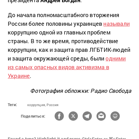
президента
Андрей Богдан
.
До начала полномасштабного вторжения
России более половины украинцев
называли
коррупцию одной из главных проблем
страны. В то же время, противодействие
коррупции, как и защита прав ЛГБТИК-людей
и защита окружающей среды, были
одними
из самых опасных видов активизма в
Украине
.
Фотография обложки: Радио Свобода
Теги:
коррупция,
Россия
Поделиться:
Found a typo? Highlight it and press
Ctrl+Enter or ⌘+Enter.