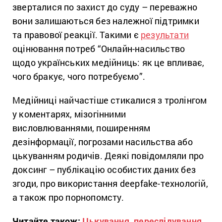
зверталися по захист до суду – переважно
вони залишаються без належної підтримки
та правової реакції. Такими є
результати
оцінювання потреб “Онлайн-насильство
щодо українських медійниць: як це впливає,
чого бракує, чого потребуємо”.
Медійниці найчастіше стикалися з тролінгом
у коментарях, мізогінними
висловлюваннями, поширенням
дезінформації, погрозами насильства або
цькуванням родичів. Деякі повідомляли про
доксинг – публікацію особистих даних без
згоди, про використання deepfake-технологій,
а також про порнопомсту.
Читайте також:
Цькування, переслідування