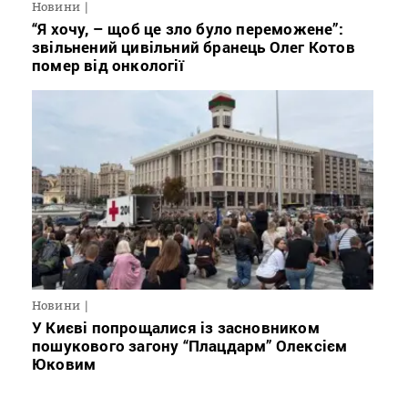
Новини
“Я хочу, – щоб це зло було переможене”:
звільнений цивільний бранець Олег Котов
помер від онкології
Новини
У Києві попрощалися із засновником
пошукового загону “Плацдарм” Олексієм
Юковим