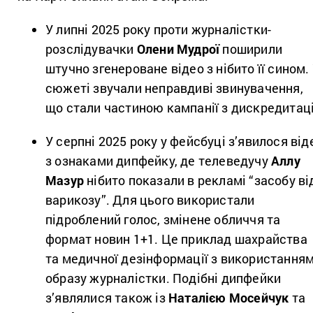
У липні 2025 року проти журналістки-
розслідувачки
Олени Мудрої
поширили
штучно згенероване відео з нібито її сином.
сюжеті звучали неправдиві звинувачення,
що стали частиною кампанії з дискредитаці
У серпні 2025 року у фейсбуці з’явилося від
з ознаками дипфейку, де телеведучу
Аллу
Мазур
нібито показали в рекламі “засобу ві
варикозу”. Для цього використали
підроблений голос, змінене обличчя та
формат новин 1+1. Це приклад шахрайства
та медичної дезінформації з використання
образу журналістки. Подібні дипфейки
з’являлися також із
Наталією Мосейчук
та