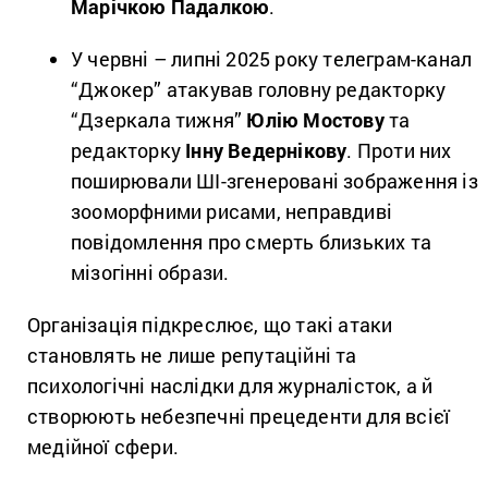
Марічкою Падалкою
.
У червні – липні 2025 року телеграм-канал
“Джокер” атакував головну редакторку
“Дзеркала тижня”
Юлію Мостову
та
редакторку
Інну Ведернікову
. Проти них
поширювали ШІ-згенеровані зображення із
зооморфними рисами, неправдиві
повідомлення про смерть близьких та
мізогінні образи.
Організація підкреслює, що такі атаки
становлять не лише репутаційні та
психологічні наслідки для журналісток, а й
створюють небезпечні прецеденти для всієї
медійної сфери.