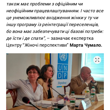
також має проблеми з офіційним чи
неофіційним працевлаштуванням. І часто все
це унеможливлює входження жінки у ту чи
іншу програму із реінтеграції переселенців,
бо вона має забезпечувати ці базові потреби:
де їсти і де спати”,
– зазначає експертка
Центру “Жіночі перспективи”
Марта Чумало.