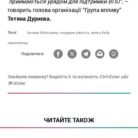
приймаються урядом для підтримки ВПО”
, –
говорить голова організації “Група впливу”
Тетяна Дурнєва.
Теги:
Аксана Філіпішина,
гендерна рівність,
жінки,
Київ,
переселенці
Поділитися:
Знайшли помилку? Виділіть її та натисніть
Ctrl+Enter або
⌘+Enter.
ЧИТАЙТЕ ТАКОЖ