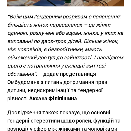
“Всім цим ґендерним розривам є пояснення:
більшість жінок-переселенок – це жінки
одинокі, розлучені або вдови, жінки, у яких на
вихованні по двоє-троє дітей. Більше жінок,
ніж чоловіків, є безробітними, мають
обмежений доступ до зайнятості. І наслідком
цього є потрапляння у складні життєві
обставини”,
– додає представниця
Омбудсмана з питань дотримання прав
дитини, недискримінації та ґендерної
рівності
Аксана Філіпішина
.
Дослідження також показує, що основні
ґендерні стереотипи щодо ролей, функцій та
розподілу сфер між жінками та чоловіками