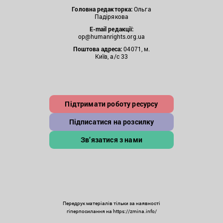
Головна редакторка:
Ольга
Падірякова
E-mail редакції:
op@humanrights.org.ua
Поштова
адреса:
04071, м.
Київ, а/с 33
Підтримати роботу ресурсу
Підписатися на розсилку
Зв’язатися з нами
Передрук матеріалів тільки за наявності
гіперпосилання на https://zmina.info/