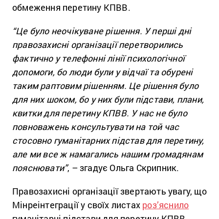
обмеження перетину КПВВ.
“Це було неочікуване рішення. У перші дні
правозахисні організації перетворились
фактично у телефонні лінії психологічної
допомоги, бо люди були у відчаї та обурені
таким раптовим рішенням. Це рішення було
для них шоком, бо у них були підстави, плани,
квитки для перетину КПВВ. У нас не було
повноважень консультувати на той час
стосовно гуманітарних підстав для перетину,
але ми все ж намагались нашим громадянам
пояснювати”
, – згадує Ольга Скрипник.
Правозахисні організації звертають увагу, що
Мінреінтеграції у своїх листах
роз’яснило
гуманітарні підстави для перетину КПВВ,