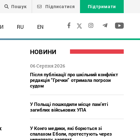
Пошук
Підписатися
Підтримати
ТИ
RU
EN
НОВИНИ
06 Серпня 2026
Після публікації про шкільний конфлікт
редакція “Гречки” отримала погрози
судом
У Польщі пошкодили місце пам’яті
загиблих військових УПА
х
У Конго медики, які борються зі
спалахом Еболи, протестують через
невиплату зарплат