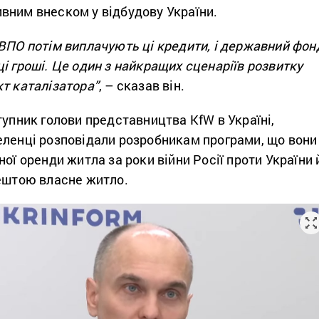
вним внеском у відбудову України.
ВПО потім виплачують ці кредити, і державний фон
і гроші. Це один з найкращих сценаріїв розвитку
т каталізатора”
, – сказав він.
ступник голови представництва KfW в Україні,
еленці розповідали розробникам програми, що вони
ної оренди житла за роки війни Росії проти України 
рештою власне житло.