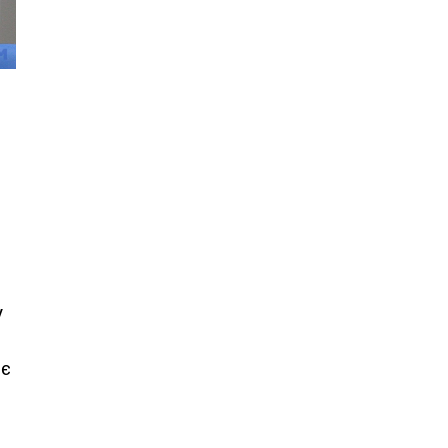
е
у
яє