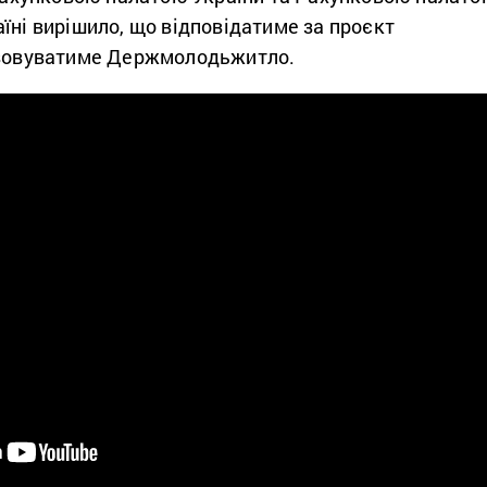
їні вирішило, що відповідатиме за проєкт
ізовуватиме Держмолодьжитло.