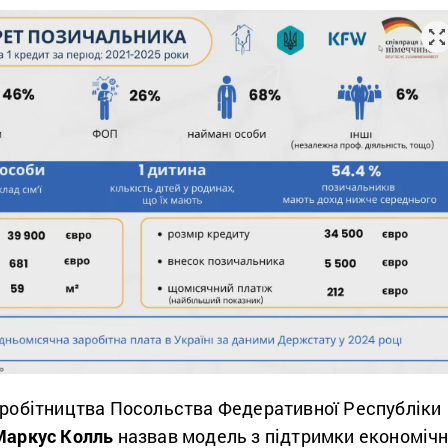
івробітництва Посольства Федеративної Республіки
Маркус Колль
назвав модель з підтримки економіч