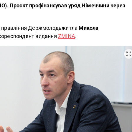
ПО). Проєкт профінансував уряд Німеччини через
ва правління Держмолодьжитла
Микола
 кореспондент видання
ZMINA
.