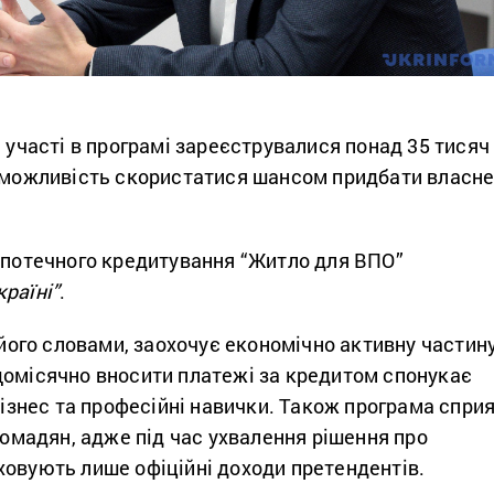
 участі в програмі зареєструвалися понад 35 тисяч
а можливість скористатися шансом придбати власн
 іпотечного кредитування “Житло для ВПО”
раїні”
.
а його словами, заохочує економічно активну частин
щомісячно вносити платежі за кредитом спонукає
 бізнес та професійні навички. Також програма спри
громадян, адже під час ухвалення рішення про
ховують лише офіційні доходи претендентів.