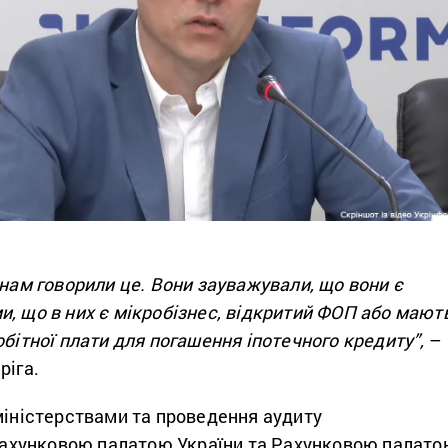
 нам говорили це. Вони зауважували, що вони є
, що в них є мікробізнес, відкритий ФОП або мают
обітної плати для погашення іпотечного кредиту”,
–
ріга.
міністерствами та проведення аудиту
хунковою палатою України та Рахунковою палато