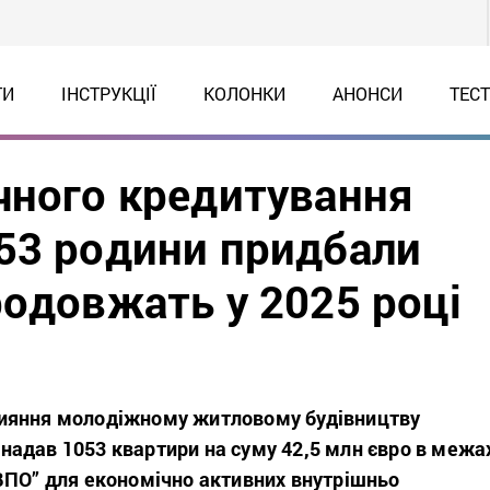
ТИ
ІНСТРУКЦІЇ
КОЛОНКИ
АНОНСИ
ТЕС
чного кредитування
53 родини придбали
родовжать у 2025 році
ияння молодіжному житловому будівництву
адав 1053 квартири на суму 42,5 млн євро в межа
ВПО” для економічно активних внутрішньо