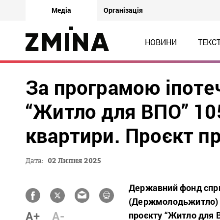
Медіа
Організація
НОВИНИ
ТЕКС
За програмою іпоте
“Житло для ВПО” 10
квартири. Проєкт п
Дата:
02 Липня 2025
Державний фонд спр
(Держмолодьжитло) н
A+
A-
проєкту “Житло для 