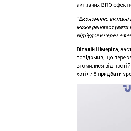
активних ВПО ефекти
“Економічно активні 
може реінвестувати ц
відбудови через ефек
Віталій Шмеріга
, за
повідомив, що перес
втомилися від постій
хотіли б придбати з