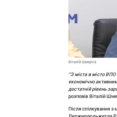
Віталій Шмеріга
“З міста в місто ВПО
економічно активними
достатній рівень зар
розповів Віталій Шме
Після спілкування з 
Держмолодьжитла Ра