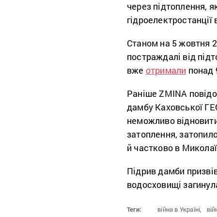
через підтоплення, я
гідроелектростанції
Станом на 5 жовтня 
постраждалі від підт
вже
отримали
понад 
Раніше ZMINA повідом
дамбу Каховської ГЕС
неможливо відновити
затоплення, затопило
й частково в Миколаї
Підрив дамби призвів
водосховищі загинул
Теги:
війна в Україні,
вій