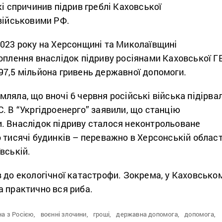
кі спричинив підрив греблі Каховської
 військовими РФ.
2023 року на Херсонщині та Миколаївщині
оплення внаслідок підриву росіянами Каховської Г
97,5 мільйона гривень державної допомоги.
ляла, що вночі 6 червня російські війська підірва
. В “Укргідроенерго” заявили, що станцію
. Внаслідок підриву сталося неконтрольоване
 тисячі будинків – переважно в Херсонській област
вській.
 до екологічної катастрофи. Зокрема, у Каховсько
а практично вся риба.
на з Росією,
воєнні злочини,
гроші,
державна допомога,
допомога,