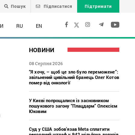
Пошук
Підписатися
Підтримати
ТИ
RU
EN
НОВИНИ
08 Серпня 2026
“Я хочу, – щоб це зло було переможене”:
звільнений цивільний бранець Олег Котов
помер від онкології
У Києві попрощалися із засновником
пошукового загону “Плацдарм” Олексієм
Юковим
и
Суд у США зобов’язав Meta сплатити
рекордний штраф у 942 мільйона доларів