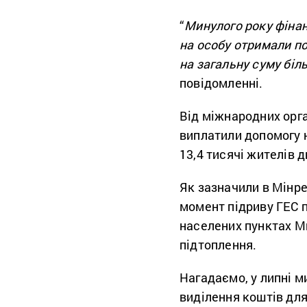
“
Минулого року фінан
на особу отримали п
на загальну суму біл
повідомленні.
Від міжнародних орг
виплатили допомогу н
13,4 тисячі жителів 
Як зазначили в Мінре
момент підриву ГЕС п
населених пунктах М
підтоплення.
Нагадаємо, у липні м
виділення коштів дл