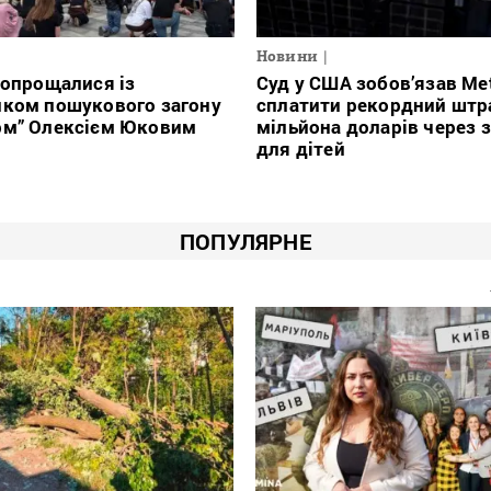
Новини
попрощалися із
Суд у США зобов’язав Me
иком пошукового загону
сплатити рекордний штр
рм” Олексієм Юковим
мільйона доларів через 
для дітей
ПОПУЛЯРНЕ