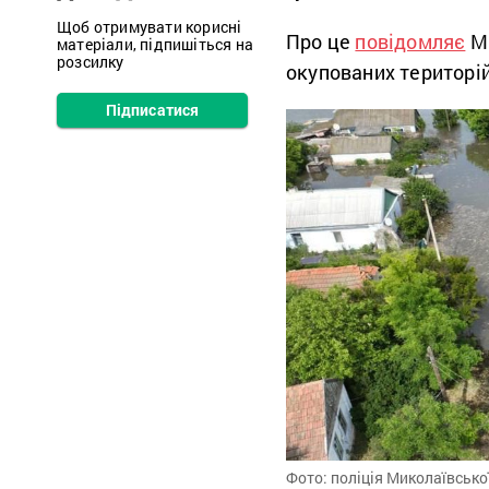
Щоб отримувати корисні
Про це
повідомляє
Мі
матеріали, підпишіться на
розсилку
окупованих територій
Підписатися
Фото: поліція Миколаївсько