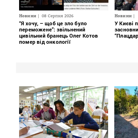
Новини
08 Серпня 2026
Новини
“Я хочу, – щоб це зло було
У Києві 
переможене”: звільнений
засновн
цивільний бранець Олег Котов
“Плацда
помер від онкології