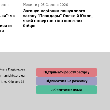
ерпня
Новини
05 Серпня 2026
Текст
2026
Загинув керівник пошукового
ка”: як
загону “Плацдарм” Олексій Юков,
В сп
який повертав тіла полеглих
кого 
исати
бійців
іноаг
я з
“Кри
льга Падірякова
Підтримати роботу ресурсу
anrights.org.ua
Підписатися на розсилку
, м. Київ, а/с 33
Зв’язатися з нами