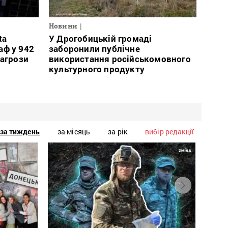
Новини
ta
У Дрогобицькій громаді
аф у 942
заборонили публічне
загрози
використання російськомовного
культурного продукту
за тиждень
за місяць
за рік
вибір редакції