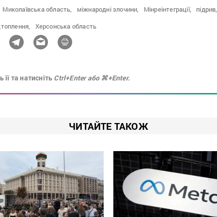
Миколаївська область,
міжнародні злочини,
Мінреінтеграції,
підрив
дтоплення,
Херсонська область
 її та натисніть
Ctrl+Enter або ⌘+Enter.
ЧИТАЙТЕ ТАКОЖ