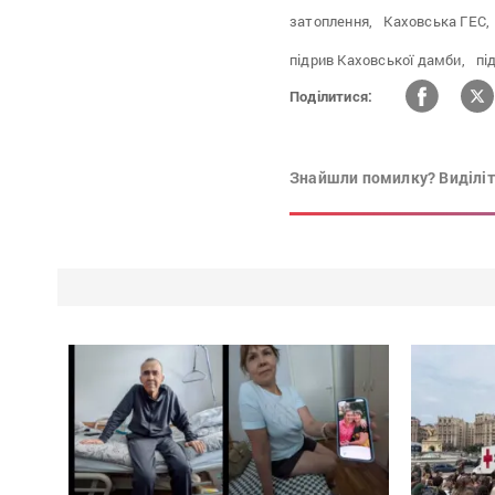
затоплення,
Каховська ГЕС,
підрив Каховської дамби,
пі
Поділитися:
Знайшли помилку? Виділіть