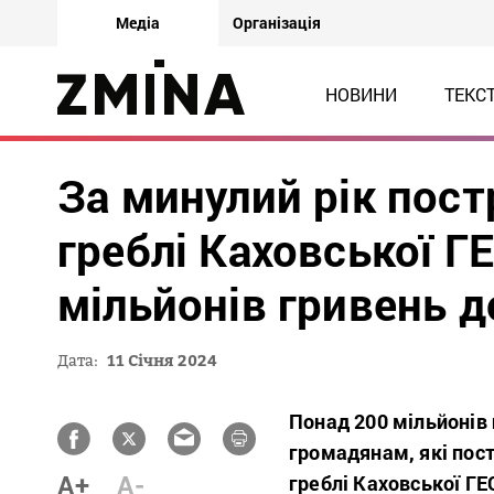
Медіа
Організація
НОВИНИ
ТЕКС
За минулий рік пос
греблі Каховської Г
мільйонів гривень 
Дата:
11 Січня 2024
Понад 200 мільйонів 
громадянам, які пос
A+
A-
греблі Каховської ГЕ