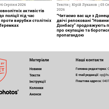
06 Серпня 2026
Тексти
Юрій Луканов
03 С
2026
овнолітніх активістів
о поліції під час
“Читаємо вас ще з Донець
 проти вирубки столітніх
двічі релоковані “Новини
 Теремках
Донбасу” продовжують п
про окупацію та боротис
пропагандою
Матеріали
Наші контакти
Новини
Головна редакторка:
О
E-mail редакції:
op@hum
Тексти
Поштова
адреса:
04071
Інструкції
Колонки
Анонси