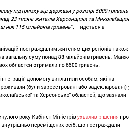
сову підтримку від держави у розмірі 5000 гривень
онад 23 тисячі жителів Херсонщини та Миколаївщи
ьш ніж 115 мільйонів гривень
”, – йдеться в
анізацій постраждалим жителям цих регіонів також
а загальну суму понад 88 мільйонів гривень. Майж
двох областей отримали по 6600 гривень.
інтеграції, допомогу виплатили особам, які на
роживали (були зареєстровані або задекларовані) 
иколаївської та Херсонської областей, що зазнали
инулого року Кабінет Міністрів
ухвалив рішення
про
я внутрішньо переміщених осіб, що постраждали