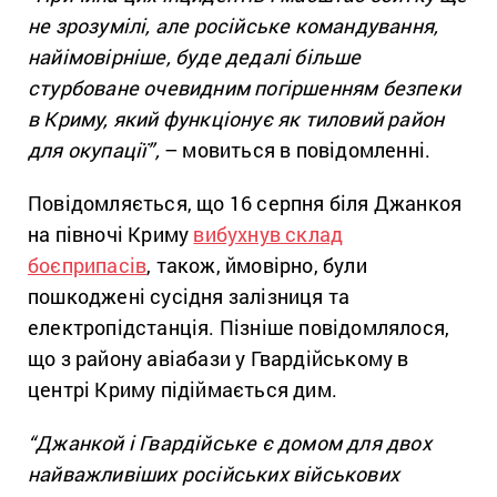
не зрозумілі, але російське командування,
найімовірніше, буде дедалі більше
стурбоване очевидним погіршенням безпеки
в Криму, який функціонує як тиловий район
для окупації”,
– мовиться в повідомленні.
Повідомляється, що 16 серпня біля Джанкоя
на півночі Криму
вибухнув склад
боєприпасів
, також, ймовірно, були
пошкоджені сусідня залізниця та
електропідстанція. Пізніше повідомлялося,
що з району авіабази у Гвардійському в
центрі Криму підіймається дим.
“Джанкой і Гвардійське є домом для двох
найважливіших російських військових