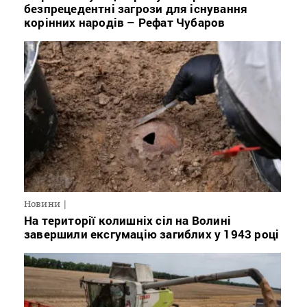
безпрецедентні загрози для існування
корінних народів – Рефат Чубаров
Новини
На території колишніх сіл на Волині
завершили ексгумацію загиблих у 1943 році