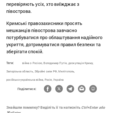
перевіряють усіх, хто виїжджає з
півострова.
Кримські правозахисники просять
мешканців півострова завчасно
потурбуватися про облаштування надійного
укриття, дотримуватися правил безпеки та
зберігати спокій.
Теги:
війна з Росією,
Володимир Путін,
деокупація Криму,
Запорізька область,
Збройні сили РФ,
Мелітополь,
російсько-українська війна,
Росія,
Україна
Поділитися:
Знайшли помилку? Виділіть її та натисніть
Ctrl+Enter або
⌘+Enter.