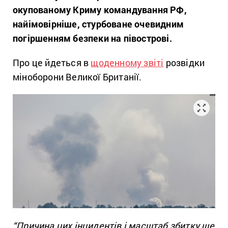
окупованому Криму командування РФ,
найімовірніше, стурбоване очевидним
погіршенням безпеки на півострові.
Про це йдеться в
щоденному звіті
розвідки
міноборони Великої Британії.
“Причина цих інцидентів і масштаб збитку ще