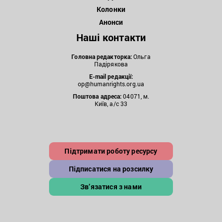
Колонки
Анонси
Наші контакти
Головна редакторка:
Ольга
Падірякова
E-mail редакції:
op@humanrights.org.ua
Поштова
адреса:
04071, м.
Київ, а/с 33
Підтримати роботу ресурсу
Підписатися на розсилку
Зв’язатися з нами