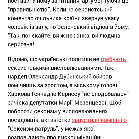
поставити йому запитання, аргументуючи це
“правильністю”. Коли на сексистський
коментар очільника країни звернув увагу
чоловік із залу, то Зеленський відповів йому:
“Так, почекайте, ви ж не жінка, ви людина
серйозна!”
Відомо, що українські політики не
гребують
сексистськими висловлюваннями. Так,
нардеп Олександр Дубинський обирав
помічниць за зростом, а міському голові
Харкова Геннадію Кернесу “не сподобалася”
зачіска депутатки Марії Мезенцевої. Щоб
побороти сексизм у висловлюваннях
посадовців, активістки
запустили кампанію
“Сексизм-патруль”, у межах якої
розповідають про дискримінаційні