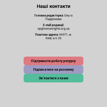
Наші контакти
Головна редакторка:
Ольга
Падірякова
E-mail редакції:
op@humanrights.org.ua
Поштова
адреса:
04071, м.
Київ, а/с 33
Підтримати роботу ресурсу
Підписатися на розсилку
Зв’язатися з нами