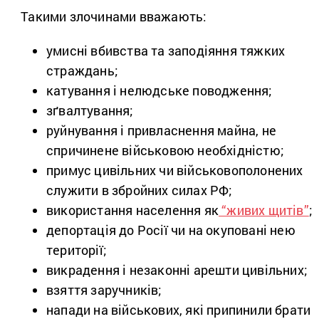
Такими злочинами вважають:
умисні вбивства та заподіяння тяжких
страждань;
катування і нелюдське поводження;
зґвалтування;
руйнування і привласнення майна, не
спричинене військовою необхідністю;
примус цивільних чи військовополонених
служити в збройних силах РФ;
використання населення як
“живих щитів”
;
депортація до Росії чи на окуповані нею
території;
викрадення і незаконні арешти цивільних;
взяття заручників;
напади на військових, які припинили брати