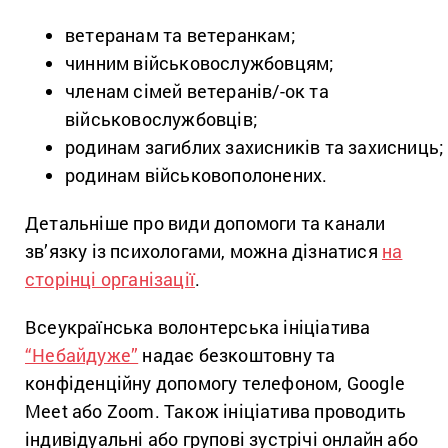
ветеранам та ветеранкам;
чинним військовослужбовцям;
членам сімей ветеранів/-ок та
військовослужбовців;
родинам загиблих захисників та захисниць;
родинам військовополонених.
Детальніше про види допомоги та канали
зв’язку із психологами, можна дізнатися
на
сторінці організації
.
Всеукраїнська волонтерська ініціатива
“Небайдуже”
надає безкоштовну та
конфіденційну допомогу телефоном, Google
Meet або Zoom. Також ініціатива проводить
індивідуальні або групові зустрічі онлайн або