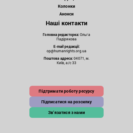
Колонки
Анонси
Наші контакти
Головна редакторка:
Ольга
Падірякова
E-mail редакції:
op@humanrights.org.ua
Поштова
адреса:
04071, м.
Київ, а/с 33
Підтримати роботу ресурсу
Підписатися на розсилку
Зв’язатися з нами