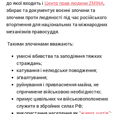
до якої входить і
Центр прав людини ZMINA
,
збирає та документує воєнні злочини та
злочини проти людяності під час російського
вторгнення для національних та міжнародних
механізмів правосуддя.
Такими злочинами вважають:
умисні вбивства та заподіяння тяжких
страждань;
катування і нелюдське поводження;
зґвалтування;
руйнування і привласнення майна, не
спричинене військовою необхідністю;
примус цивільних чи військовополонених
служити в збройних силах РФ;
використання населення як
“живих щитів”
;