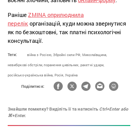
воєнні злочини, заповніть
онлайн-форму
.
Раніше
ZMINA оприлюднила
перелік
організацій, куди можна звернутися
як по безкоштовні, так платні психологічні
консультації.
Теги:
війна з Росією,
Збройні сили РФ,
Миколаївщина,
невибіркові обстріли,
поранення цивільних,
ракетні удари,
російсько-українська війна,
Росія,
Україна
Поділитися:
Знайшли помилку? Виділіть її та натисніть
Ctrl+Enter або
⌘+Enter.