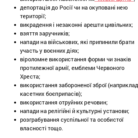
депортація до Росії чи на окуповані нею
території;
викрадення і незаконні арешти цивільних;
взяття заручників;
напади на військових, які припинили брати
участь у воєнних діях;
віроломне використання форми чи знаків
протилежної армії, емблеми Червоного
Хреста;
використання забороненої зброї (наприклад
касетних боєприпасів);
використання отруйних речовин;
напади на релігійні й культурні установи;
розграбування суспільної та особистої
власності тощо.