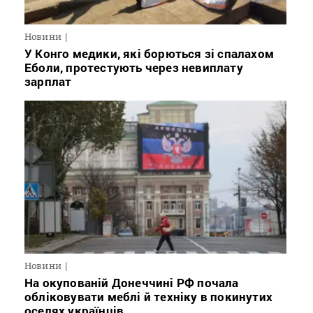
Новини
У Конго медики, які борються зі спалахом
Еболи, протестують через невиплату
зарплат
Новини
На окупованій Донеччині РФ почала
обліковувати меблі й техніку в покинутих
оселях українців