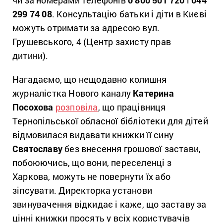
чи за номерами телефонів
0 800 501 720
і
044
299 74 08
. Консультацію батьки і діти в Києві
можуть отримати за адресою вул.
Грушевського, 4 (Центр захисту прав
дитини).
Нагадаємо, що нещодавно колишня
журналістка Нового каналу
Катерина
Посохова
розповіла
, що працівниця
Тернопільської обласної бібліотеки для дітей
відмовилася видавати книжки її сину
Святославу
без внесення грошової застави,
побоюючись, що вони, переселенці з
Харкова, можуть не повернути їх або
зіпсувати. Директорка установи
звинувачення відкидає і каже, що заставу за
цінні книжки просять у всіх користувачів