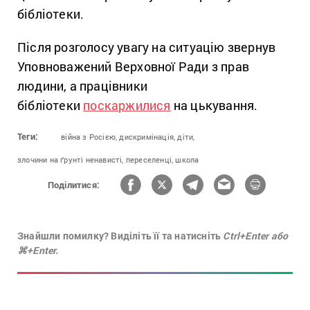
бібліотеки.
Після розголосу увагу на ситуацію звернув
Уповноважений Верховної Ради з прав
людини, а працівники
бібліотеки
поскаржилися
на цькування.
Теги:
війна з Росією,
дискримінація,
діти,
злочини на ґрунті ненависті,
переселенці,
школа
Поділитися:
Знайшли помилку? Виділіть її та натисніть
Ctrl+Enter або
⌘+Enter.