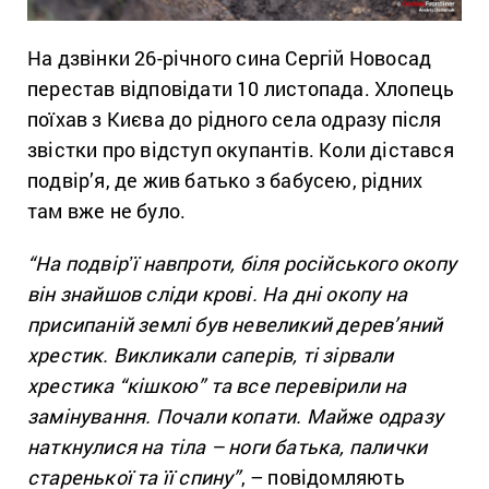
На дзвінки 26-річного сина Сергій Новосад
перестав відповідати 10 листопада. Хлопець
поїхав з Києва до рідного села одразу після
звістки про відступ окупантів. Коли дістався
подвір’я, де жив батько з бабусею, рідних
там вже не було.
“На подвірʼї навпроти, біля російського окопу
він знайшов сліди крові. На дні окопу на
присипаній землі був невеликий дерев’яний
хрестик. Викликали саперів, ті зірвали
хрестика “кішкою” та все перевірили на
замінування. Почали копати. Майже одразу
наткнулися на тіла – ноги батька, палички
старенької та її спину”
, – повідомляють