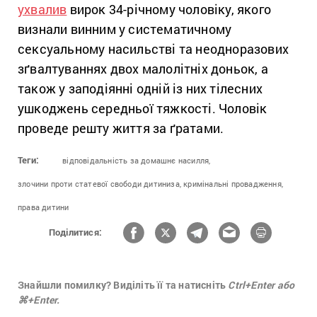
ухвалив
вирок 34-річному чоловіку, якого
визнали винним у систематичному
сексуальному насильстві та неодноразових
зґвалтуваннях двох малолітніх доньок, а
також у заподіянні одній із них тілесних
ушкоджень середньої тяжкості. Чоловік
проведе решту життя за ґратами.
Теги:
відповідальність за домашнє насилля,
злочини проти статевої свободи дитиниза,
кримінальні провадження,
права дитини
Поділитися:
Знайшли помилку? Виділіть її та натисніть
Ctrl+Enter або
⌘+Enter.