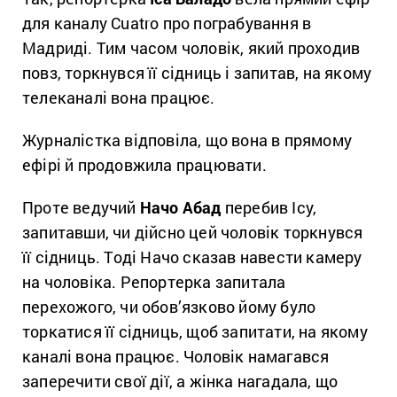
для каналу Cuatro про пограбування в
Мадриді. Тим часом чоловік, який проходив
повз, торкнувся її сідниць і запитав, на якому
телеканалі вона працює.
Журналістка відповіла, що вона в прямому
ефірі й продовжила працювати.
Проте ведучий
Начо Абад
перебив Ісу,
запитавши, чи дійсно цей чоловік торкнувся
її сідниць. Тоді Начо сказав навести камеру
на чоловіка. Репортерка запитала
перехожого, чи обов’язково йому було
торкатися її сідниць, щоб запитати, на якому
каналі вона працює. Чоловік намагався
заперечити свої дії, а жінка нагадала, що