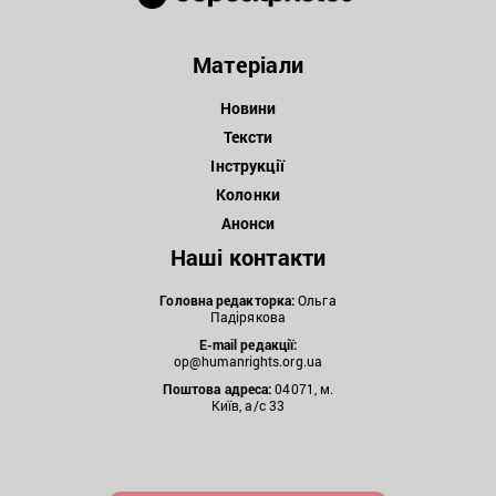
Матеріали
Новини
Тексти
Інструкції
Колонки
Анонси
Наші контакти
Головна редакторка:
Ольга
Падірякова
E-mail редакції:
op@humanrights.org.ua
Поштова
адреса:
04071, м.
Київ, а/с 33