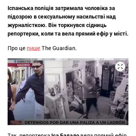
Іспанська поліція затримала чоловіка за
підозрою в сексуальному насильстві над
журналісткою. Він торкнувся сідниць
репортерки, коли та вела прямий ефір у місті.
Про це
пише
The Guardian.
Так, репортерка
Іса Баладо
вела прямий ефір