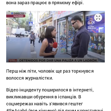
вона зараз працює в прямому ефірі.
Перш ніж піти, чоловік ще раз торкнувся
волосся журналістки.
Відео інциденту поширилося в інтернеті,
викликавши обурення в іспанців. В
соцмережах навіть зʼявився гештег
#SeAcabó (все кінчено) під яким користувачі