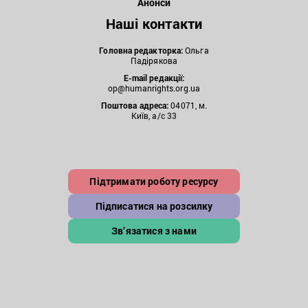
Анонси
Наші контакти
Головна редакторка:
Ольга
Падірякова
E-mail редакції:
op@humanrights.org.ua
Поштова
адреса:
04071, м.
Київ, а/с 33
Підтримати роботу ресурсу
Підписатися на розсилку
Зв’язатися з нами