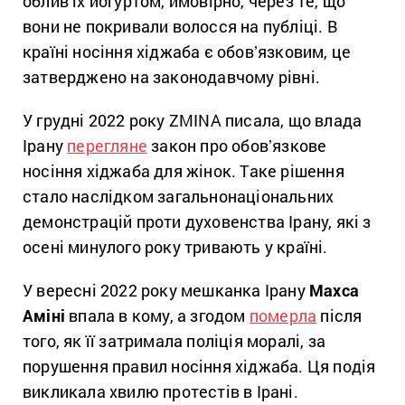
облив їх йогуртом, ймовірно, через те, що
вони не покривали волосся на публіці. В
країні носіння хіджаба є обовʼязковим, це
затверджено на законодавчому рівні.
У грудні 2022 року ZMINA писала, що влада
Ірану
перегляне
закон про обовʼязкове
носіння хіджаба для жінок. Таке рішення
стало наслідком загальнонаціональних
демонстрацій проти духовенства Ірану, які з
осені минулого року тривають у країні.
У вересні 2022 року мешканка Ірану
Махса
Аміні
впала в кому, а згодом
померла
після
того, як її затримала поліція моралі, за
порушення правил носіння хіджаба. Ця подія
викликала хвилю протестів в Ірані.