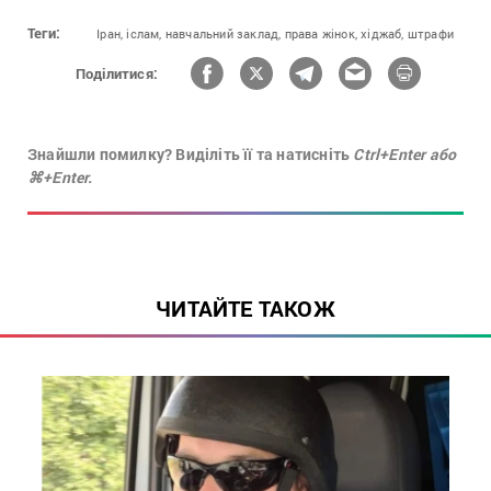
Теги:
Іран,
іслам,
навчальний заклад,
права жінок,
хіджаб,
штрафи
Поділитися:
Знайшли помилку? Виділіть її та натисніть
Ctrl+Enter або
⌘+Enter.
ЧИТАЙТЕ ТАКОЖ