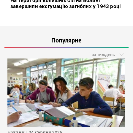
На території колишніх сіл на Волині
завершили ексгумацію загиблих у 1943 році
Популярне
за тиждень
Новини
04 Серпня 2026