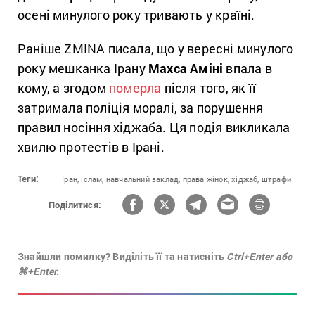
осені минулого року тривають у країні.
Раніше ZMINA писала, що у вересні минулого
року мешканка Ірану
Махса Аміні
впала в
кому, а згодом
померла
після того, як її
затримала поліція моралі, за порушення
правил носіння хіджаба. Ця подія викликала
хвилю протестів в Ірані.
Теги:
Іран,
іслам,
навчальний заклад,
права жінок,
хіджаб,
штрафи
Поділитися:
Знайшли помилку? Виділіть її та натисніть
Ctrl+Enter або
⌘+Enter.