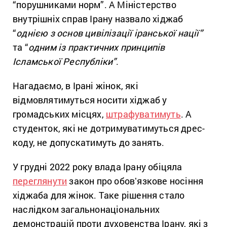
“порушниками норм”. А Міністерство
внутрішніх справ Ірану назвало хіджаб
“
однією з основ цивілізації іранської нації”
та “
одним із практичних принципів
Ісламської Республіки”
.
Нагадаємо, в Ірані жінок, які
відмовлятимуться носити хіджаб у
громадських місцях,
штрафуватимуть
. А
студенток, які не дотримуватимуться дрес-
коду, не допускатимуть до занять.
У грудні 2022 року влада Ірану обіцяла
переглянути
закон про обовʼязкове носіння
хіджаба для жінок. Таке рішення стало
наслідком загальнонаціональних
демонстрацій проти духовенства Ірану, які з