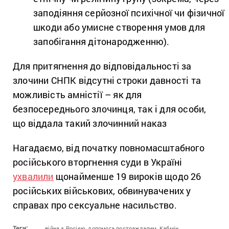
заподіяння серйозної психічної чи фізичної
шкоди або умисне створення умов для
запобігання дітонародженню).
Для притягнення до відповідальності за
злочини СНПК відсутні строки давності та
можливість амністії – як для
безпосереднього злочинця, так і для особи,
що віддала такий злочинний наказ
Нагадаємо, від початку повномасштабного
російського вторгнення суди в Україні
ухвалили
щонайменше 19 вироків щодо 26
російських військових, обвинувачених у
справах про сексуальне насильство.
Теги:
війна з Росією,
допомога постраждалим,
Кабмін,