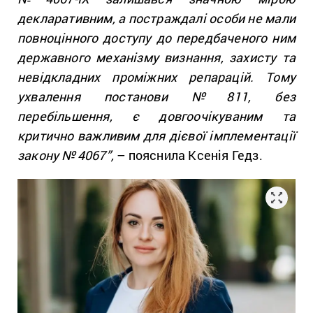
декларативним, а постраждалі особи не мали
повноцінного доступу до передбаченого ним
державного механізму визнання, захисту та
невідкладних проміжних репарацій. Тому
ухвалення постанови №811, без
перебільшення, є довгоочікуваним та
критично важливим для дієвої імплементації
закону № 4067”,
– пояснила Ксенія Гедз.