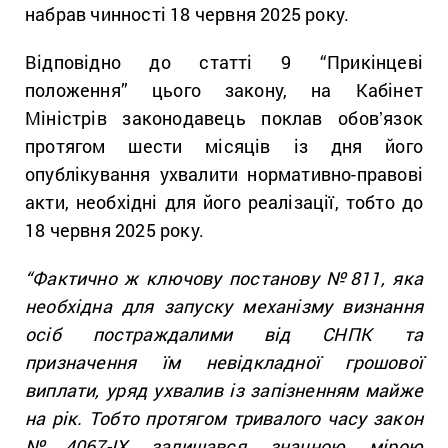
набрав чинності 18 червня 2025 року.
Відповідно до статті 9 “Прикінцеві
положення” цього закону, на Кабінет
Міністрів законодавець поклав обовʼязок
протягом шести місяців із дня його
опублікування ухвалити нормативно-правові
акти, необхідні для його реалізації, тобто до
18 червня 2025 року.
“Фактично ж ключову постанову №811, яка
необхідна для запуску механізму визнання
осіб постраждалими від СНПК та
призначення їм невідкладної грошової
виплати, уряд ухвалив із запізненням майже
на рік. Тобто протягом тривалого часу закон
№4067-IX залишався значною мірою