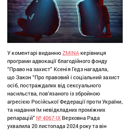
У коментарі виданню
ZMINA
керівниця
програми адвокації благодійного фонду
“Право на захист” Ксенія Гедз нагадала,
що Закон “Про правовий і соціальний захист
осіб, постраждалих від сексуального
насильства, пов’язаного із збройною
агресією Російської Федерації проти України,
та надання їм невідкладних проміжних
репарацій”
№ 4067-IX
Верховна Рада
ухвалила 20 листопада 2024 року та він