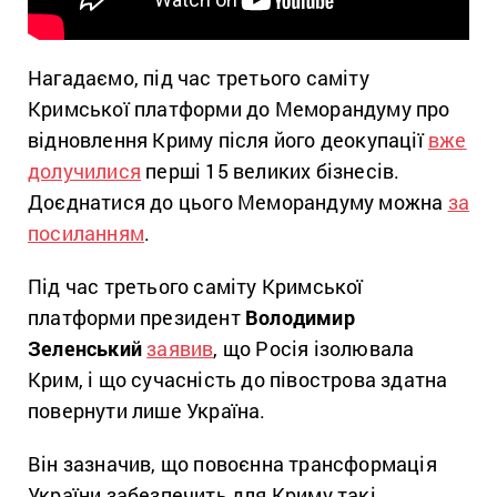
Нагадаємо, під час третього саміту
Кримської платформи до Меморандуму про
відновлення Криму після його деокупації
вже
долучилися
перші 15 великих бізнесів.
Доєднатися до цього Меморандуму можна
за
посиланням
.
Під час третього саміту Кримської
платформи президент
Володимир
Зеленський
заявив
, що Росія ізолювала
Крим, і що сучасність до півострова здатна
повернути лише Україна.
Він зазначив, що повоєнна трансформація
України забезпечить для Криму такі