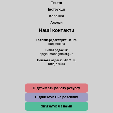
Тексти
Інструкції
Колонки
Анонси
Наші контакти
Головна редакторка:
Ольга
Падірякова
E-mail редакції:
op@humanrights.org.ua
Поштова
адреса:
04071, м.
Київ, а/с 33
Підтримати роботу ресурсу
Підписатися на розсилку
Зв’язатися з нами