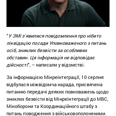
“
У ЗМІ зʼявилися повідомлення про нібито
ліквідацію посади Уповноваженого з питань
осіб, зниклих безвісти за особливих
обставин.
Ця інформація не відповідає
дійсності
“, – написали у відомстві.
За інформацією Мінреінтеграції, 10 серпня
відбулася міжвідомча нарада, присвячена
питанню передачі деяких повноважень щодо
зниклих безвісти від Мінреінтеграції до МВС,
Міноборони та Координаційного штабу з
питань поводження з військовополоненими.