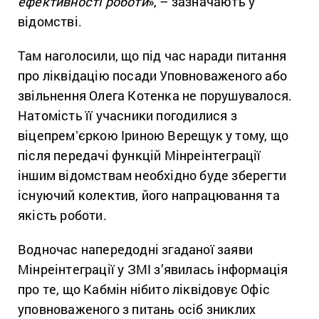
ефективності роботи
», – зазначають у
відомстві.
Там наголосили, що під час наради питання
про ліквідацію посади Уповноваженого або
звільнення Олега Котенка не порушувалося.
Натомість її учасники погодилися з
віцепремʼєркою Іриною Верещук у тому, що
після передачі функцій Мінреінтеграції
іншим відомствам необхідно буде зберегти
існуючий колектив, його напрацювання та
якість роботи.
Водночас напередодні згаданої заяви
Мінреінтеграції у ЗМІ з’явилась інформація
про те, що Кабмін нібито ліквідовує Офіс
уповноваженого з питань осіб зниклих