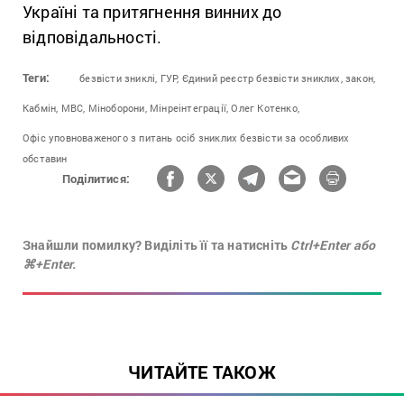
Україні та притягнення винних до
відповідальності.
Теги:
безвісти зниклі,
ГУР,
Єдиний реєстр безвісти зниклих,
закон,
Кабмін,
МВС,
Міноборони,
Мінреінтеграції,
Олег Котенко,
Офіс уповноваженого з питань осіб зниклих безвісти за особливих
обставин
Поділитися:
Знайшли помилку? Виділіть її та натисніть
Ctrl+Enter або
⌘+Enter.
ЧИТАЙТЕ ТАКОЖ