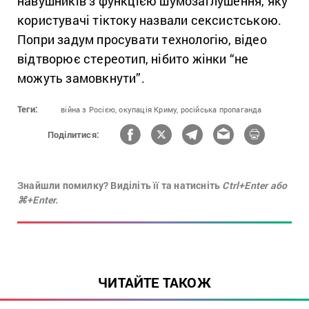
навушників з функцією шумозаглушення, яку
користувачі тіктоку назвали сексистською.
Попри задум просувати технологію, відео
відтворює стереотип, нібито жінки “не
можуть замовкнути”.
Теги:
війна з Росією,
окупація Криму,
російська пропаганда
Поділитися:
Знайшли помилку? Виділіть її та натисніть
Ctrl+Enter або
⌘+Enter.
ЧИТАЙТЕ ТАКОЖ