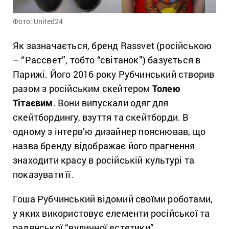
Фото: United24
Як зазначається, бренд Rassvet (російською
– “Рассвет”, тобто “світанок”) базується в
Парижі. Його 2016 року Рубчинський створив
разом з російським скейтером
Толею
Тітаєвим
. Вони випускали одяг для
скейтбордингу, взуття та скейтборди. В
одному з інтерв’ю дизайнер пояснював, що
назва бренду відображає його прагнення
знаходити красу в російській культурі та
показувати її.
Гоша Рубчинський відомий своїми роботами,
у яких використовує елементи російської та
радянської “вуличної естетики”.