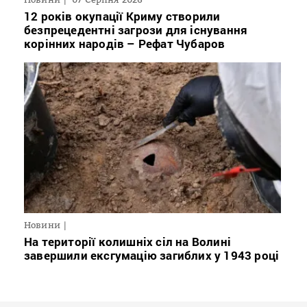
12 років окупації Криму створили
безпрецедентні загрози для існування
корінних народів – Рефат Чубаров
Новини
На території колишніх сіл на Волині
завершили ексгумацію загиблих у 1943 році