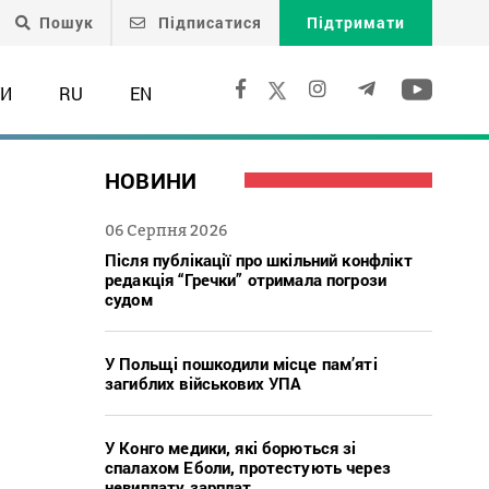
Пошук
Підписатися
Підтримати
ТИ
RU
EN
НОВИНИ
06 Серпня 2026
Після публікації про шкільний конфлікт
редакція “Гречки” отримала погрози
судом
У Польщі пошкодили місце пам’яті
загиблих військових УПА
У Конго медики, які борються зі
спалахом Еболи, протестують через
невиплату зарплат