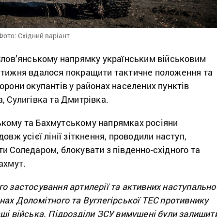
Фото: Східний варіант
 Слов’янському напрямку українським військовим
 тижня вдалося покращити тактичне положення та
орони окупантів у районах населених пунктів
, Сулигівка та Дмитрівка.
кому та Бахмутському напрямках росіяни
овж усієї лінії зіткнення, проводили наступ,
и Соледаром, блокувати з південно-східного та
ахмут.
о застосування артилерії та активних наступально
нах Доломітного та Вуглегірської ТЕС противнику
ші війська. Підрозділи ЗСУ вимушені були залишит