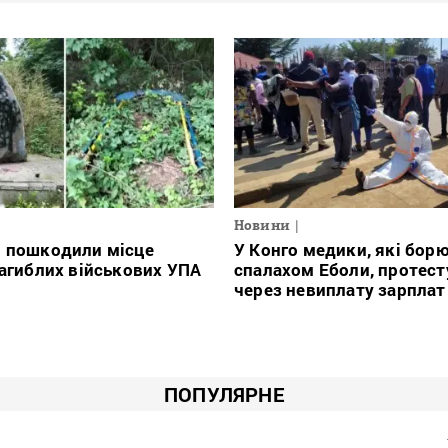
Новини
і пошкодили місце
У Конго медики, які борю
загиблих військових УПА
спалахом Еболи, протес
через невиплату зарплат
ПОПУЛЯРНЕ