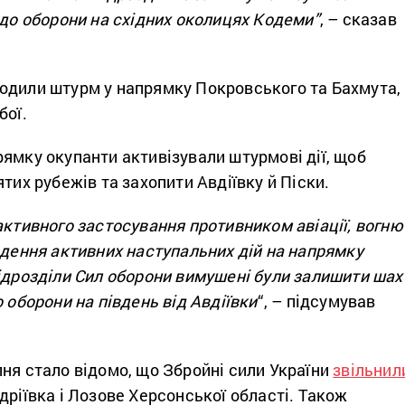
 до оборони на східних околицях Кодеми”
, – сказав
одили штурм у напрямку Покровського та Бахмута,
бої.
ямку окупанти активізували штурмові дії, щоб
ятих рубежів та захопити Авдіївку й Піски.
активного застосування противником авіації, вогню
едення активних наступальних дій на напрямку
ідрозділи Сил оборони вимушені були залишити шах
о оборони на південь від Авдіївки
“, – підсумував
ня стало відомо, що Збройні сили України
звільнил
дріївка і Лозове Херсонської області. Також