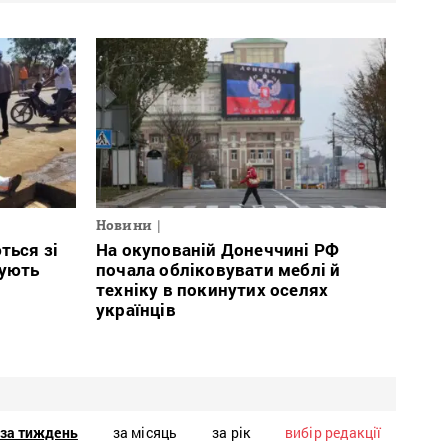
Новини
ться зі
На окупованій Донеччині РФ
тують
почала обліковувати меблі й
техніку в покинутих оселях
українців
за тиждень
за місяць
за рік
вибір редакції