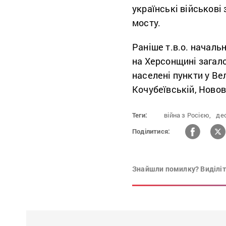
українські військові
мосту.
Раніше т.в.о. начал
на Херсонщині зага
населені пункти у Ве
Кочубеївській, Ново
Теги:
війна з Росією,
де
Поділитися:
Знайшли помилку? Виділіть