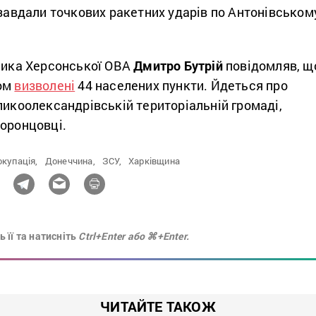
 завдали точкових ракетних ударів по Антонівськом
ьника Херсонської ОВА
Дмитро Бутрій
повідомляв, щ
лом
визволені
44 населених пункти. Йдеться про
ликоолександрівській територіальній громаді,
воронцовці.
окупація,
Донеччина,
ЗСУ,
Харківщина
 її та натисніть
Ctrl+Enter або ⌘+Enter.
ЧИТАЙТЕ ТАКОЖ