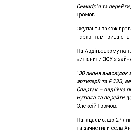
Семигір’я та перейти
Громов.
Окупанти також пров
наразі там тривають 
На Авдіївському напр
витіснити ЗСУ з зайн
“
30 липня внаслідок 
артилерії та РСЗВ, в
Спартак – Авдіївка п
Бутівка та перейти д
Олексій Громов.
Нагадаємо, що 27 лип
та зачистили села Ан