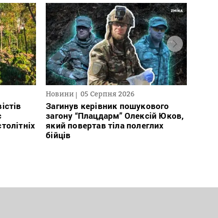
Новини
05 Серпня 2026
Нови
істів
Загинув керівник пошукового
Полі
с
загону “Плацдарм” Олексій Юков,
Вигів
столітніх
який повертав тіла полеглих
дван
бійців
росій