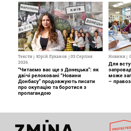
Тексти
Юрій Луканов
03 Серпня
Новини
2026
Для всту
“Читаємо вас ще з Донецька”: як
запровад
двічі релоковані “Новини
може заг
Донбасу” продовжують писати
– право
про окупацію та боротися з
пропагандою