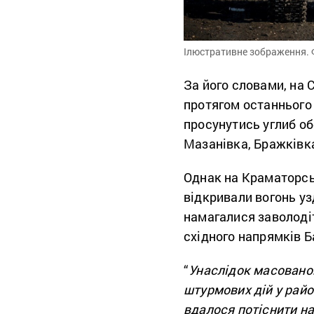
Ілюстративне зображення. 
За його словами, на
протягом останнього
просунутись углиб об
Мазанівка, Бражківка
Однак на Краматорсь
відкривали вогонь узд
намагалися заволодіт
східного напрямків Б
“
Унаслідок масованог
штурмових дій у райо
вдалося потіснити на