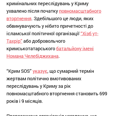
кримінальних переслідувань у Криму
ухвалено після початку
повномасштабного
вторгнення
. Здебільшого це люди, яких
обвинувачують у нібито причетності до
ісламської політичної організації
“Хізб ут-
Тахрір”
або добровольчого
кримськотатарського
батальйону імені
Номана Челебіджихана
.
“Крим SOS”
указує
, що сумарний термін
жертвам політично вмотивованих
переслідувань у Криму за рік
повномасштабного вторгнення становить 699
років і 9 місяців.
Правозахисна організація наголошує, що