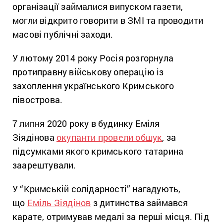
організації займалися випуском газети,
могли відкрито говорити в ЗМІ та проводити
масові публічні заходи.
У лютому 2014 року Росія розгорнула
протиправну військову операцію із
захоплення українського Кримського
півострова.
7 липня 2020 року в будинку Еміля
Зіядінова
окупанти провели обшук
, за
підсумками якого кримського татарина
заарештували.
У “Кримській солідарності” нагадують,
що
Еміль Зіядінов
з дитинства займався
карате, отримував медалі за перші місця. Під