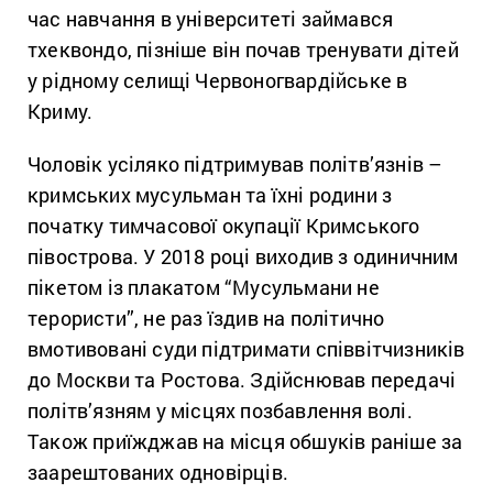
час навчання в університеті займався
тхеквондо, пізніше він почав тренувати дітей
у рідному селищі Червоногвардійське в
Криму.
Чоловік усіляко підтримував політв’язнів –
кримських мусульман та їхні родини з
початку тимчасової окупації Кримського
півострова. У 2018 році виходив з одиничним
пікетом із плакатом “Мусульмани не
терористи”, не раз їздив на політично
вмотивовані суди підтримати співвітчизників
до Москви та Ростова. Здійснював передачі
політв’язням у місцях позбавлення волі.
Також приїжджав на місця обшуків раніше за
заарештованих одновірців.