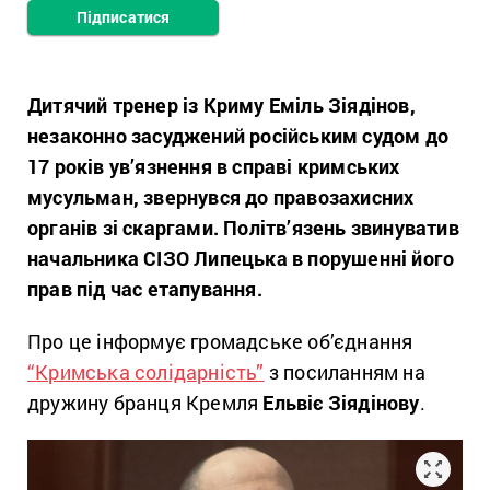
Підписатися
Дитячий тренер із Криму Еміль Зіядінов,
незаконно засуджений російським судом до
17 років ув’язнення в справі кримських
мусульман, звернувся до правозахисних
органів зі скаргами. Політв’язень звинуватив
начальника СІЗО Липецька в порушенні його
прав під час етапування.
Про це інформує громадське об’єднання
“Кримська солідарність”
з посиланням на
дружину бранця Кремля
Ельвіє Зіядінову
.