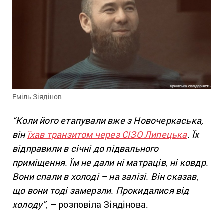
Еміль Зіядінов
“Коли його етапували вже з Новочеркаська,
він
їхав транзитом через СІЗО Липецька
. Їх
відправили в січні до підвального
приміщення. Їм не дали ні матраців, ні ковдр.
Вони спали в холоді – на залізі. Він сказав,
що вони тоді замерзли. Прокидалися від
холоду”,
– розповіла Зіядінова.