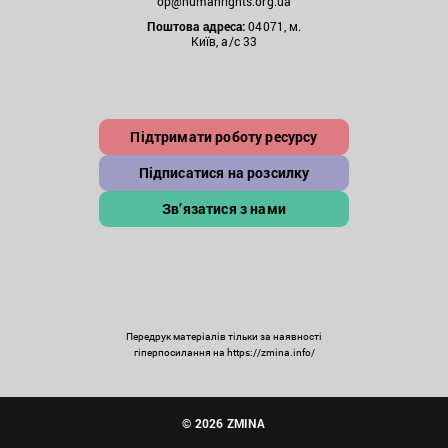
op@humanrights.org.ua
Поштова
адреса:
04071, м.
Київ, а/с 33
Підтримати роботу ресурсу
Підписатися на розсилку
Зв’язатися з нами
Передрук матеріалів тільки за наявності
гіперпосилання на https://zmina.info/
© 2026 ZMINA