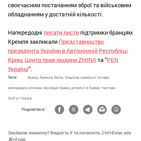
своєчасним постачанням зброї та військовим
обладнанням у достатній кількості.
Напередодні
писати листи
підтримки бранцям
Кремля закликали
Представництво
президента України в Автономній Республіці
Крим
,
Центр прав людини ZMINA
та “
PEN
Україна
”.
Теги:
бранці Кремля,
Еміль Зіядінов,
кримські татари,
міжнародні злочини,
окупація Криму,
репресії в Криму,
тортури,
Хізб ут-Тахрір
Поділитися:
Знайшли помилку? Виділіть її та натисніть
Ctrl+Enter або
⌘+Enter.