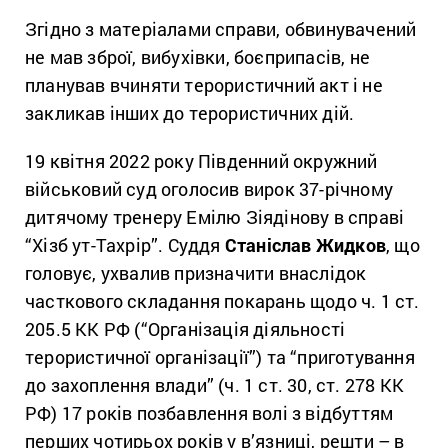
Згідно з матеріалами справи, обвинувачений
не мав зброї, вибухівки, боєприпасів, не
планував вчиняти терористичний акт і не
закликав інших до терористичних дій.
19 квітня 2022 року Південний окружний
військовий суд оголосив вирок 37-річному
дитячому тренеру Емілю Зіядінову в справі
“Хізб ут-Тахрір”. Суддя
Станіслав Жидков
, що
головує, ухвалив призначити внаслідок
часткового складання покарань щодо ч. 1 ст.
205.5 КК РФ (“Організація діяльності
терористичної організації”) та “приготування
до захоплення влади” (ч. 1 ст. 30, ст. 278 КК
РФ) 17 років позбавлення волі з відбуттям
перших чотирьох років у в’язниці, решти – в