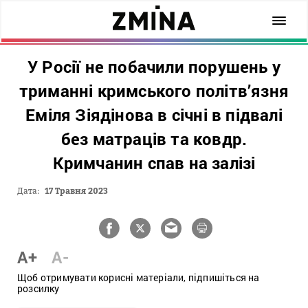
У Росії не побачили порушень у
триманні кримського політв’язня
Еміля Зіядінова в січні в підвалі
без матраців та ковдр.
Кримчанин спав на залізі
Дата:
17 Травня 2023
A+
A-
Щоб отримувати корисні матеріали, підпишіться на
розсилку