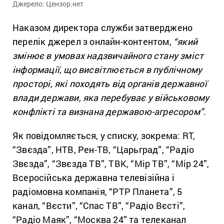
Джерело: Цензор.нет
Наказом директора служби затверджено
перелік джерел з онлайн-контентом,
“який
змінює в умовах надзвичайного стану зміст
інформації, що висвітлюється в публічному
просторі, які походять від органів державної
влади держави, яка перебуває у військовому
конфлікті та визнана державою-агресором”.
Як повідомляється, у списку, зокрема: RT,
“Звєзда”, НТВ, Рен-ТВ, “Царьград”, “Радіо
Звєзда”, “Звєзда ТВ”, ТВК, “Мір ТВ”, “Мір 24”,
Всеросійська державна телевізійна і
радіомовна компанія, “РТР Планета”, 5
канал, “Вєсти”, “Спас ТВ”, “Радіо Вєсті”,
“Радіо Маяк”, “Москва 24” та телеканал