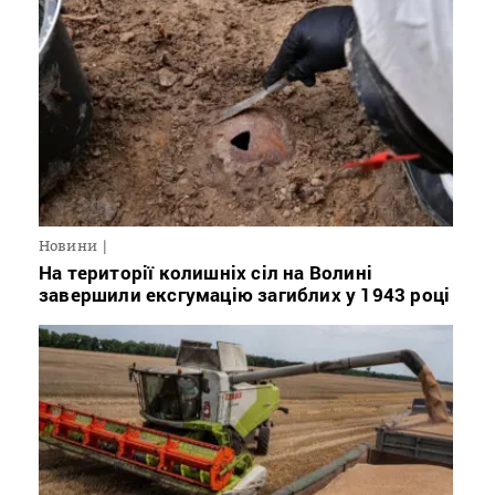
Новини
На території колишніх сіл на Волині
завершили ексгумацію загиблих у 1943 році