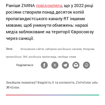
Раніше ZMINA
повідомляла
, що у 2022 році
росіяни створили понад десяток копій
пропагандистського каналу RT іншими
мовами, щоб уникнути обмежень: наразі
медіа заблоковане на території Євросоюзу
через санкції.
Теги:
блокування сайтів,
заборона російських каналів,
Молдова,
проросійські ЗМІ,
російська пропаганда,
свобода слова
Поділитися:
Знайшли помилку? Виділіть її та натисніть
Ctrl+Enter або
⌘+Enter.