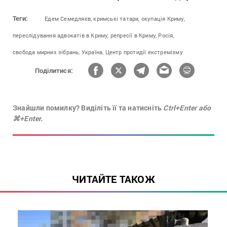
Теги:
Едем Семедляєв,
кримські татари,
окупація Криму,
переслідування адвокатів в Криму,
репресії в Криму,
Росія,
свобода мирних зібрань,
Україна,
Центр протидії екстремізму
Поділитися:
Знайшли помилку? Виділіть її та натисніть
Ctrl+Enter або
⌘+Enter.
ЧИТАЙТЕ ТАКОЖ