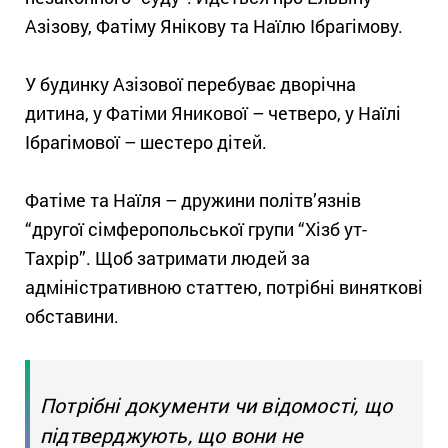
Азізову, Фатіму Янікову та Наїлю Ібрагімову.
У будинку Азізової перебуває дворічна
дитина, у Фатіми Яникової – четверо, у Наїлі
Ібрагімової – шестеро дітей.
Фатіме та Наїля – дружини політв’язнів
“другої сімферопольської групи “Хізб ут-
Тахрір”. Щоб затримати людей за
адміністративною статтею, потрібні виняткові
обставини.
Потрібні документи чи відомості, що
підтверджують, що вони не