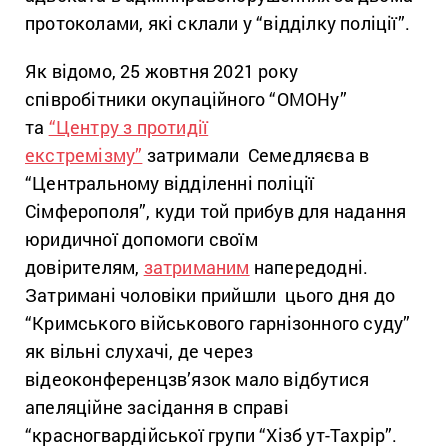
протоколами, які склали у “відділку поліції”.
Як відомо, 25 жовтня 2021 року
співробітники окупаційного “ОМОНу”
та
“Центру з протидії
екстремізму”
затримали Семедляєва в
“Центральному відділенні поліції
Сімферополя”, куди той прибув для надання
юридичної допомоги своїм
довірителям,
затриманим
напередодні.
Затримані чоловіки прийшли цього дня до
“Кримського військового гарнізонного суду”
як вільні слухачі, де через
відеоконференцзв’язок мало відбутися
апеляційне засідання в справі
“красногвардійської групи “Хізб ут-Тахрір”.