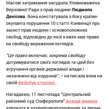
Масові затримання засудила Уповноважена
Верховної Ради з прав людини
Людмила
Денісова
. Вона констатувала з боку країни-
окупанта порушення 10 статті Конвенції про
захист прав людини і основоположних
свобод, відповідно до якої кожен має право
на свободу вираження поглядів.
“Це право включає, зокрема свободу
дотримуватися своїх поглядів та ідей без
втручання органів державної влади і
незалежно від кордонів”,
– на писала вона на
своїй
фейсбук-сторінці
.​
Нагадаємо, 11 листопада “Центральний
районний суд Сімферополя”
визнав винним
адвоката в адмінправопорушеннях за двома