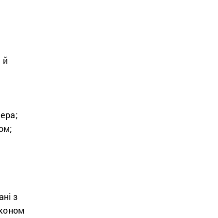
 й
нера;
ом;
ні з
аконом