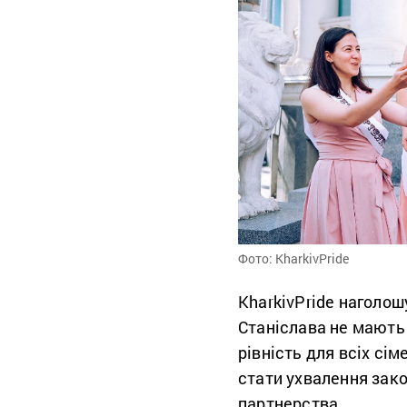
Фото: KharkivPride
KharkivPride наголош
Станіслава не мають 
рівність для всіх сі
стати ухвалення зако
партнерства.