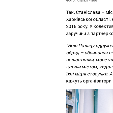
Фото: KharkivPride
Так, Станіслава – мі
Харківської області,
2015 року. У колекти
заручини з партнерк
“Біля Палацу одруже
обряд – обсипання в
пелюстками, монетам
гуляли містом, кидал
їхні міцні стосунки.
кажуть організатори 