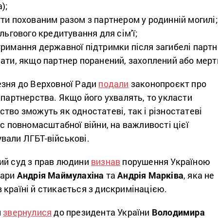
);
ти похованим разом з партнером у родинній могилі;
льгового кредитування для сім’ї;
римання державної підтримки після загибелі партн
ати, якщо партнер поранений, захоплений або мерт
езня до Верховної Ради
подали
законопроєкт про
 партнерства. Якщо його ухвалять, то укласти
тво зможуть як одностатеві, так і різностатеві
ас повномасштабної війни, на важливості цієї
вали ЛГБТ-військові.
ий суд з прав людини
визнав
порушення Україною
пари
Андрія Маймулахіна
та
Андрія Марківа
, яка не
 країні й стикається з дискримінацією.
и
звернулися
до президента України
Володимира