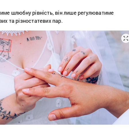
тиме шлюбну рівність, він лише регулюватиме
их та різностатевих пар.