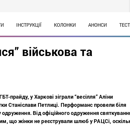
ТИ
ІНСТРУКЦІЇ
КОЛОНКИ
АНОНСИ
ТЕС
ся” військова та
БТ-прайду, у Харкові зіграли “весілля” Аліни
тки Станіслави Петлиці. Перформанс провели біля
 одруження. Від офіційного одруження святкуванн
тим, що жінки не реєстрували шлюб у РАЦСі, оскіль
.