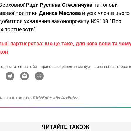
 Верховної Ради
Руслана Стефанчука
та голови
авової політики
Дениса Маслова
й усіх членів цього
 добитися ухвалення законопроєкту №9103 “Про
х партнерств”.
льні партнерства: що це таке, для кого вони та чом
кон
одностатеві шлюби,
право на справедливий суд,
цивільні партнерст
 її та натисніть
Ctrl+Enter або ⌘+Enter.
ЧИТАЙТЕ ТАКОЖ