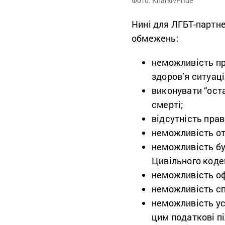
Фото: KharkivPride
Нині для ЛГБТ-партнер
обмежень:
неможливість пр
здоров’я ситуаці
виконувати “ост
смерті;
відсутність пра
неможливість от
неможливість бу
Цивільного коде
неможливість оф
неможливість сп
неможливість ус
цим податкові пі