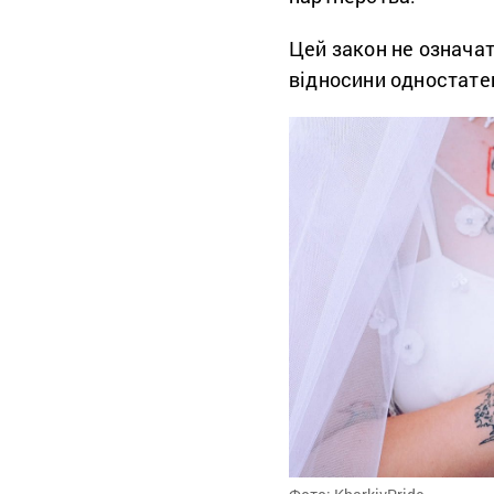
Цей закон не означа
відносини одностатев