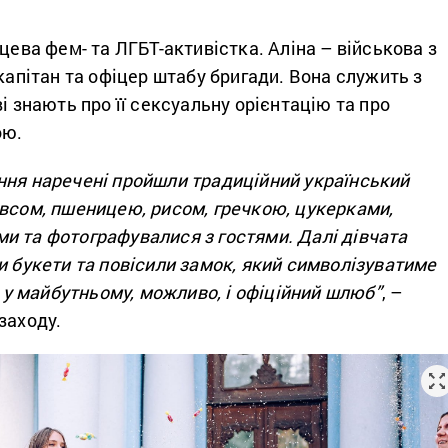
сцева фем- та ЛГБТ-активістка. Аліна – військова з
 капітан та офіцер штабу бригади. Вона служить з
ві знають про її сексуальну орієнтацію та про
ою.
ння наречені пройшли традиційний український
івсом, пшеницею, рисом, гречкою, цукерками,
и та фотографувалися з гостями. Далі дівчата
и букети та повісили замок, який символізуватиме
 А у майбутньому, можливо, і офіційний шлюб”
, –
заходу.