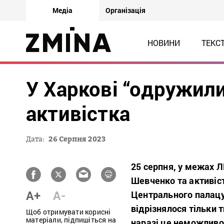
Медіа
Організація
НОВИНИ
ТЕКС
У Харкові “одружили
активістка
Дата:
26 Серпня 2023
25 серпня, у межах ЛГ
Шевченко та активіс
A+
A-
Центрального палацу
відрізнялося тільки 
Щоб отримувати корисні
матеріали, підпишіться на
наразі це неможливо