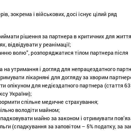
ів, зокрема і військових, досі існує цілий ряд
иймати рішення за партнера в критичних для життя
ях, відвідувати у реанімації;
анню волю”, розпоряджатися тілом партнера після
ва на утримання і догляд для непрацездатного парт
римувати лікарняні для догляду за хворим партнер
ти опікуном для недієздатного партнера (стаття 63
ксу України);
ормити спільне медичне страхування;
ільно володіти майном;
падковувати майно за законом і отримувати пов’яза
льги (спадкування за заповітом – 5% податку, за з