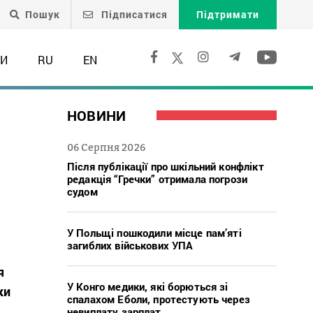
Пошук
Підписатися
Підтримати
ТИ
RU
EN
НОВИНИ
06 Серпня 2026
Після публікації про шкільний конфлікт
редакція “Гречки” отримала погрози
судом
У Польщі пошкодили місце пам’яті
загиблих військових УПА
я
У Конго медики, які борються зі
ки
спалахом Еболи, протестують через
невиплату зарплат