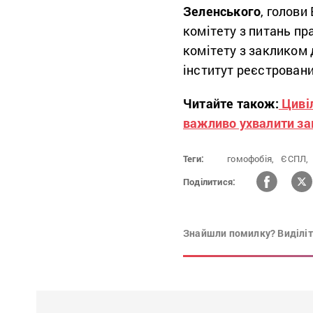
Зеленського
, голови
комітету з питань пр
комітету з закликом
інститут реєстровани
Читайте також:
Циві
важливо ухвалити за
Теги:
гомофобія,
ЄСПЛ,
Поділитися:
Знайшли помилку? Виділіть