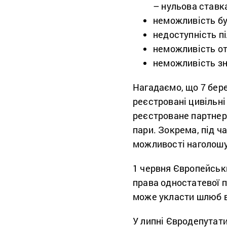
– нульова ставка
неможливість бу
недоступність пі
неможливість от
неможливість зн
Нагадаємо, що 7 бер
реєстровані цивільні
реєстроване партнерс
пари. Зокрема, під ч
можливості наголошу
1 червня Європейськ
права одностатевої 
може укласти шлюб в
У липні Євродепутат