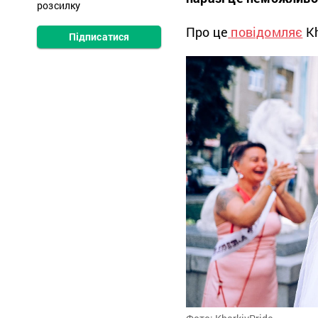
розсилку
Про це
повідомляє
Kh
Підписатися