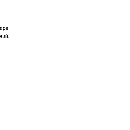
ера.
вий.