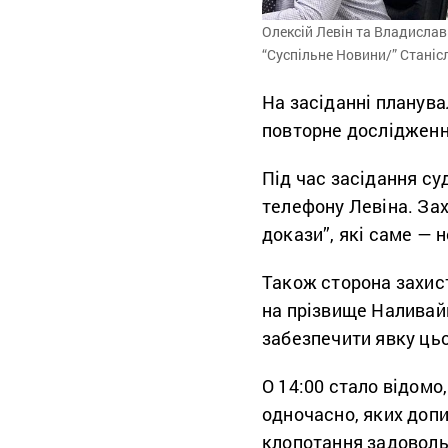
Олексій Левін та Владислав 
“Суспільне Новини/” Стані
На засіданні планува
повторне дослідженн
Під час засідання су
телефону Левіна. За
докази”, які саме — 
Також сторона захис
на прізвище Наливайк
забезпечити явку цьо
О 14:00 стало відомо
одночасно, яких допи
клопотання задоволь