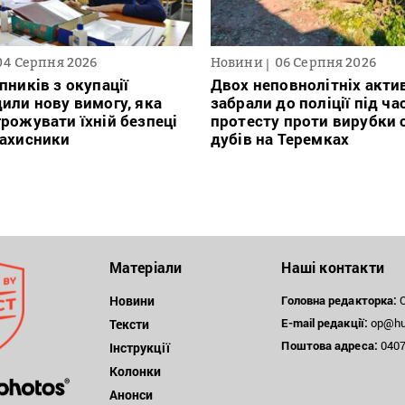
04 Серпня 2026
Новини
06 Серпня 2026
пників з окупації
Двох неповнолітніх актив
или нову вимогу, яка
забрали до поліції під ча
рожувати їхній безпеці
протесту проти вирубки 
захисники
дубів на Теремках
Матеріали
Наші контакти
Новини
Головна редакторка:
О
E-mail редакції:
op@hum
Тексти
Поштова
адреса:
04071
Інструкції
Колонки
Анонси