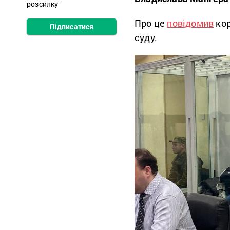
розсилку
Про це
повідомив
кор
Підписатися
суду.