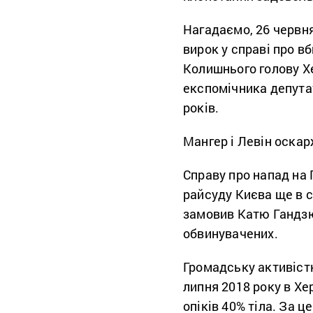
Нагадаємо, 26 червн
вирок у справі про в
Колишнього голову Х
експомічника депут
років.
Мангер і Левін оскар
Справу про напад на
райсуду Києва ще в се
замовив Катю Гандзю
обвинувачених.
Громадську активіст
липня 2018 року в Хе
опіків 40% тіла. За 