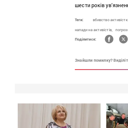
шести років ув’язнен
Теги:
вбивство активістк
напади на активістів,
погроз
Поділитися:
Знайшли помилку? Виділіть