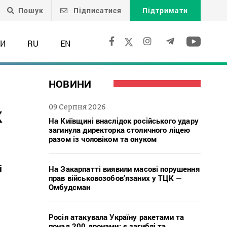
Пошук
Підписатися
Підтримати
ТИ
RU
EN
НОВИНИ
к
09 Серпня 2026
На Київщині внаслідок російського удару
загинула директорка столичного ліцею
разом із чоловіком та онуком
і
На Закарпатті виявили масові порушення
прав військовозобов’язаних у ТЦК —
Омбудсман
Росія атакувала Україну ракетами та
понад 200 дронами: є загиблі та