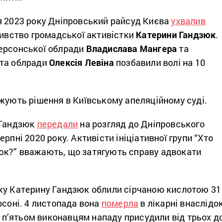
я 2023 року Дніпровський райсуд Києва
ухвалив
бивство громадської активістки
Катерини Гандзюк
.
ерсонської облради
Владислава Мангера
та
ата облради
Олексія Левіна
позбавили волі на 10
жують рішення в Київському апеляційному суді.
 Гандзюк
передали
на розгляд до Дніпровського
рпні 2020 року. Активісти ініціативної групи “Хто
к?” вважають, що затягують справу адвокати
ку Катерину Гандзюк облили сірчаною кислотою 31
рсоні. 4 листопада вона
померла
в лікарні внаслідо
це п’ятьом виконавцям нападу присудили від трьох д