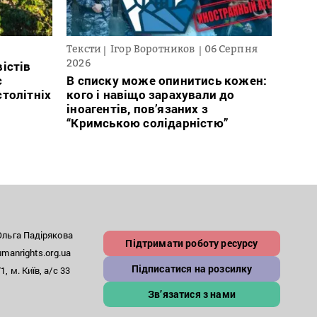
Тексти
Ігор Воротников
06 Серпня
Нови
2026
істів
Післ
с
В списку може опинитись кожен:
зник
столітніх
кого і навіщо зарахували до
відс
іноагентів, пов’язаних з
“Кримською солідарністю”
льга Падірякова
Підтримати роботу ресурсу
anrights.org.ua
Підписатися на розсилку
, м. Київ, а/с 33
Зв’язатися з нами