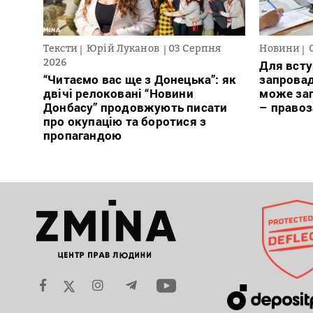
Тексти
Юрій Луканов
03 Серпня
Новини
2026
Для всту
“Читаємо вас ще з Донецька”: як
запровад
двічі релоковані “Новини
може заг
Донбасу” продовжують писати
– право
про окупацію та боротися з
пропагандою