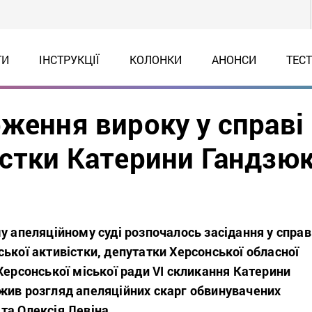
ТИ
ІНСТРУКЦІЇ
КОЛОНКИ
АНОНСИ
ТЕС
ження вироку у справі
істки Катерини Гандзю
у апеляційному суді розпочалось засідання у справ
ької активістки, депутатки Херсонської обласної
Херсонської міської ради VI скликання Катерини
жив розгляд апеляційних скарг обвинувачених
та Олексія Левіна.