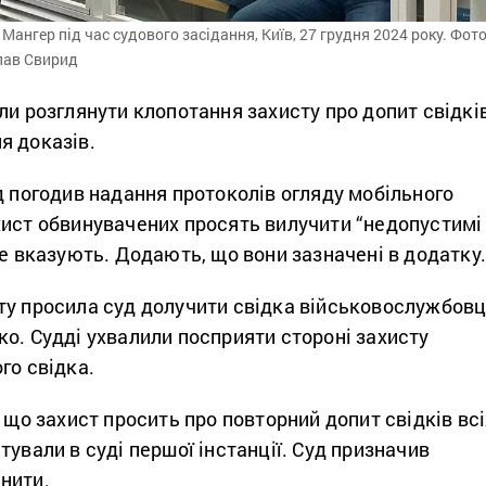
Мангер під час судового засідання, Київ, 27 грудня 2024 року. Фото
слав Свирид
ли розглянути клопотання захисту про допит свідків
я доказів.
д погодив надання протоколів огляду мобільного
хист обвинувачених просять вилучити “недопустимі
не вказують. Додають, що вони зазначені в додатку
ту просила суд долучити свідка військовослужбовц
о. Судді ухвалили посприяти стороні захисту
го свідка.
, що захист просить про повторний допит свідків всі
тували в суді першої інстанції. Суд призначив
нити.