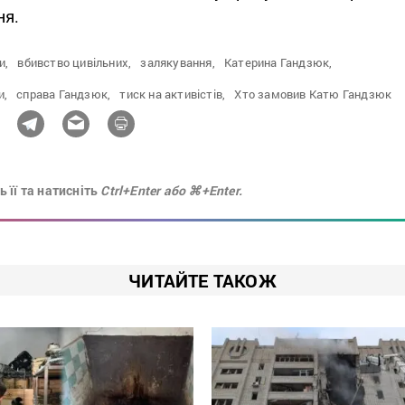
ня.
и,
вбивство цивільних,
залякування,
Катерина Гандзюк,
и,
справа Гандзюк,
тиск на активістів,
Хто замовив Катю Гандзюк
 її та натисніть
Ctrl+Enter або ⌘+Enter.
ЧИТАЙТЕ ТАКОЖ