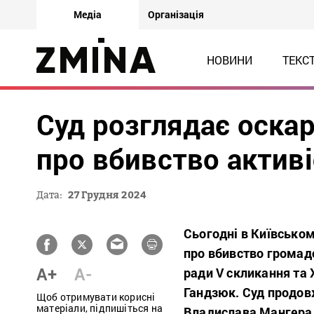
Медіа
Організація
НОВИНИ
ТЕКС
Суд розглядає оскар
про вбивство актив
Дата:
27 Грудня 2024
Сьогодні в Київськом
про вбивство громадс
A+
A-
ради V скликання та 
Гандзюк. Суд продов
Щоб отримувати корисні
матеріали, підпишіться на
Владислава Мангера 