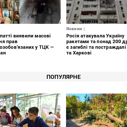
Новини
патті виявили масові
Росія атакувала Україну
ня прав
ракетами та понад 200 д
озобов’язаних у ТЦК —
є загиблі та постраждалі
ан
та Харкові
ПОПУЛЯРНЕ