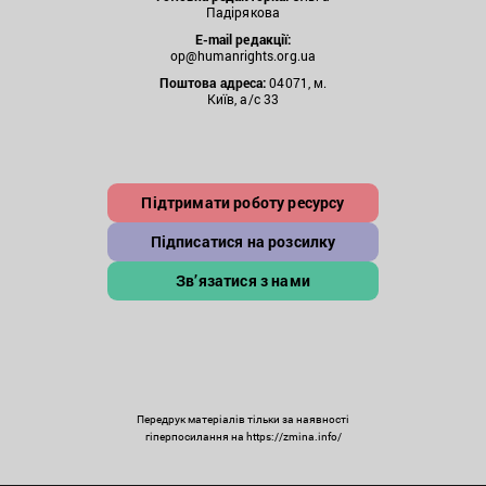
Падірякова
E-mail редакції:
op@humanrights.org.ua
Поштова
адреса:
04071, м.
Київ, а/с 33
Підтримати роботу ресурсу
Підписатися на розсилку
Зв’язатися з нами
Передрук матеріалів тільки за наявності
гіперпосилання на https://zmina.info/