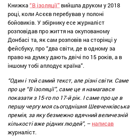
Книжка
“В ізоляції”
вийшла друком у 2018
році, коли Асєєв перебував у полоні
бойовиків. У збірнику есе журналіст
розповідав про життя на окупованому
Донбасі та, як сам розповів на сторінці у
фейсбуку, про “два світи, де в одному за
право на думку дають двічі по 15 років, а в
іншому тобі аплодує країна”.
“Один і той самий текст, але різні світи. Саме
про це “В ізоляції”, саме це я намагався
показати з 15-го по 17-й рік. І саме про це в
першу чергу моя сьогоднішня Шевченківська
премія, за яку безмежно вдячний величезній
кількості вже рідних людей”,
–
написав
журналіст.