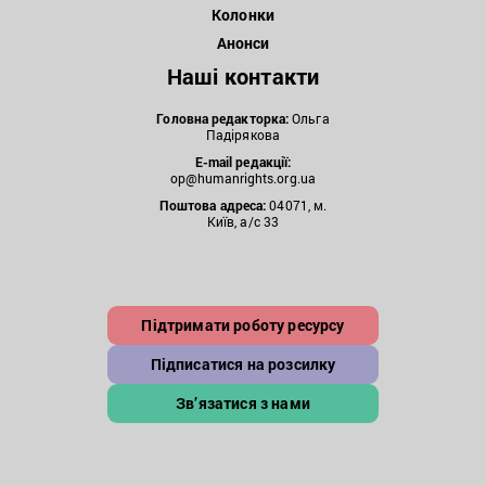
Колонки
Анонси
Наші контакти
Головна редакторка:
Ольга
Падірякова
E-mail редакції:
op@humanrights.org.ua
Поштова
адреса:
04071, м.
Київ, а/с 33
Підтримати роботу ресурсу
Підписатися на розсилку
Зв’язатися з нами