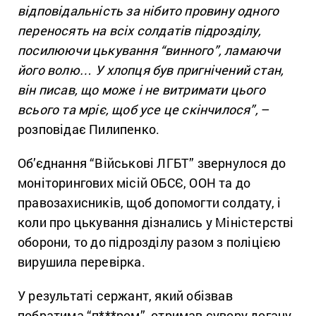
відповідальність за нібито провину одного
переносять на всіх солдатів підрозділу,
посилюючи цькування “винного”, ламаючи
його волю… У хлопця був пригнічений стан,
він писав, що може і не витримати цього
всього та мріє, щоб усе це скінчилося”,
–
розповідає Пилипенко.
Об’єднання “Військові ЛГБТ” звернулося до
моніторингових місій ОБСЄ, ООН та до
правозахисників, щоб допомогти солдату, і
коли про цькування дізнались у Міністерстві
оборони, то до підрозділу разом з поліцією
вирушила перевірка.
У результаті сержант, який обізвав
побратима “п***ром”, отримав сувору догану