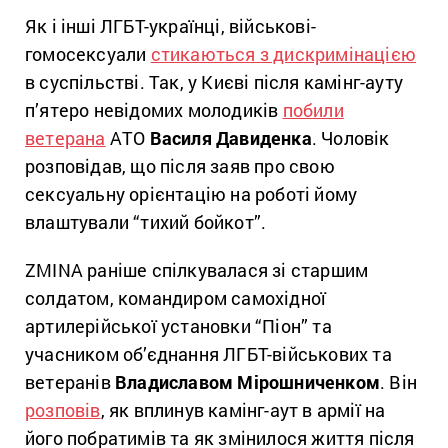
Як і інші ЛГБТ-українці, військові-
гомосексуали
стикаються з дискримінацією
в суспільстві. Так, у Києві після камінг-ауту
п’ятеро невідомих молодиків
побили
ветерана
АТО
Василя Давиденка
. Чоловік
розповідав, що після заяв про свою
сексуальну орієнтацію на роботі йому
влаштували “тихий бойкот”.
ZMINA раніше спілкувалася зі старшим
солдатом, командиром самохідної
артилерійської установки “Піон” та
учасником об’єднання ЛГБТ-військових та
ветеранів
Владиславом Мірошниченком
. Він
розповів
, як вплинув камінг-аут в армії на
його побратимів та як змінилося життя після