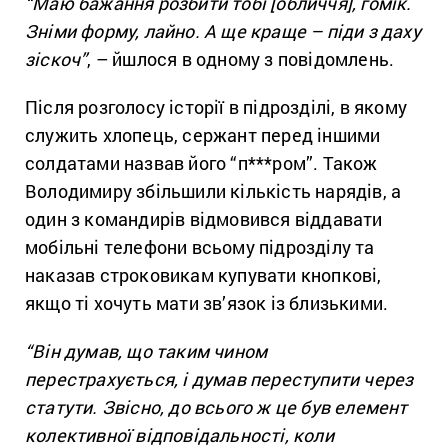
“Маю бажання розбити тобі [обличчя], гомік.
Зніми форму, лайно. А ще краще – піди з даху
зіскоч”
, – йшлося в одному з повідомлень.
Після розголосу історії в підрозділі, в якому
служить хлопець, сержант перед іншими
солдатами назвав його “п***ром”. Також
Володимиру збільшили кількість нарядів, а
один з командирів відмовився віддавати
мобільні телефони всьому підрозділу та
наказав строковикам купувати кнопкові,
якщо ті хочуть мати зв’язок із близькими.
“Він думав, що таким чином
перестрахується, і думав переступити через
статути. Звісно, до всього ж це був елемент
колективної відповідальності, коли