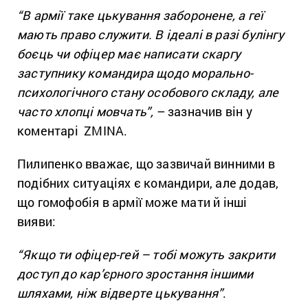
“В армії таке цькування заборонене, а геї
мають право служити. В ідеалі в разі булінгу
боєць чи офіцер має написати скаргу
заступнику командира щодо морально-
психологічного стану особового складу, але
часто хлопці мовчать”,
– зазначив він у
коментарі ZMINA.
Пилипенко вважає, що зазвичай винними в
подібних ситуаціях є командири, але додав,
що гомофобія в армії може мати й інші
вияви:
“Якщо ти офіцер-гей – тобі можуть закрити
доступ до кар’єрного зростання іншими
шляхами, ніж відверте цькування”
.