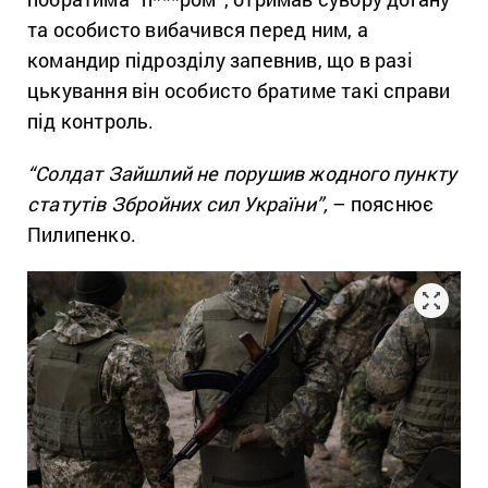
та особисто вибачився перед ним, а
командир підрозділу запевнив, що в разі
цькування він особисто братиме такі справи
під контроль.
“Солдат Зайшлий не порушив жодного пункту
статутів Збройних cил України”,
– пояснює
Пилипенко.