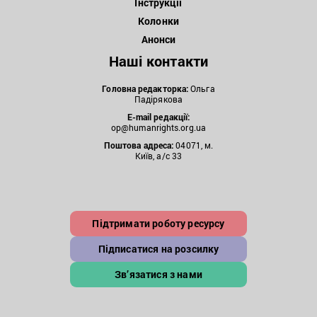
Інструкції
Колонки
Анонси
Наші контакти
Головна редакторка:
Ольга
Падірякова
E-mail редакції:
op@humanrights.org.ua
Поштова
адреса:
04071, м.
Київ, а/с 33
Підтримати роботу ресурсу
Підписатися на розсилку
Зв’язатися з нами