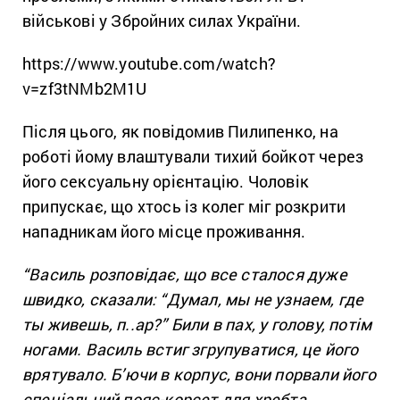
військові у Збройних силах України.
https://www.youtube.com/watch?
v=zf3tNMb2M1U
Після цього, як повідомив Пилипенко, на
роботі йому влаштували тихий бойкот через
його сексуальну орієнтацію. Чоловік
припускає, що хтось із колег міг розкрити
нападникам його місце проживання.
“Василь розповідає, що все сталося дуже
швидко, сказали: “Думал, мы не узнаем, где
ты живешь, п..ар?” Били в пах, у голову, потім
ногами. Василь встиг згрупуватися, це його
врятувало. Б’ючи в корпус, вони порвали його
спеціальний пояс-корсет для хребта,