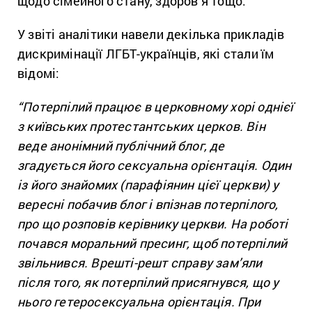
щодо сімейного стану, здоров’я тощо.
У звіті аналітики навели декілька прикладів
дискримінації ЛГБТ-українців, які стали їм
відомі:
“Потерпілий працює в церковному хорі однієї
з київських протестантських церков. Він
веде анонімний публічний блог, де
згадується його сексуальна орієнтація. Один
із його знайомих (парафіянин цієї церкви) у
вересні побачив блог і впізнав потерпілого,
про що розповів керівнику церкви. На роботі
почався моральний пресинг, щоб потерпілий
звільнився. Врешті-решт справу зам’яли
після того, як потерпілий присягнувся, що у
нього гетеросексуальна орієнтація. При