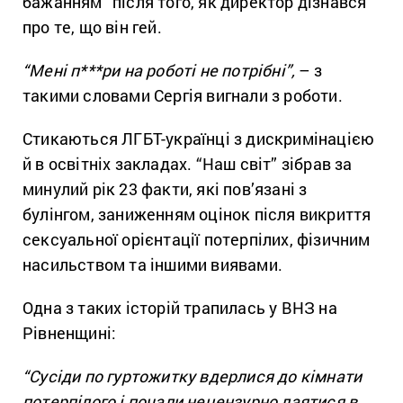
бажанням” після того, як директор дізнався
про те, що він гей.
“Мені п***ри на роботі не потрібні”,
– з
такими словами Сергія вигнали з роботи.
Стикаються ЛГБТ-українці з дискримінацією
й в освітніх закладах. “Наш світ” зібрав за
минулий рік 23 факти, які пов’язані з
булінгом, заниженням оцінок після викриття
сексуальної орієнтації потерпілих, фізичним
насильством та іншими виявами.
Одна з таких історій трапилась у ВНЗ на
Рівненщині:
“Сусіди по гуртожитку вдерлися до кімнати
потерпілого і почали нецензурно лаятися в