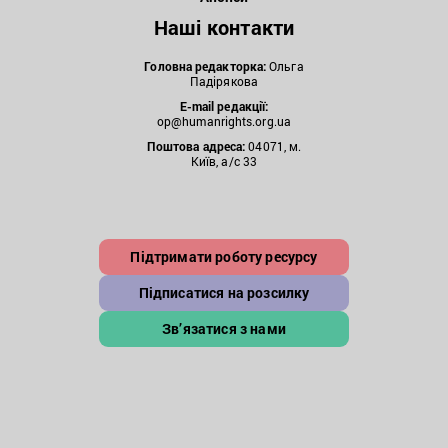
Наші контакти
Головна редакторка:
Ольга
Падірякова
E-mail редакції:
op@humanrights.org.ua
Поштова
адреса:
04071, м.
Київ, а/с 33
Підтримати роботу ресурсу
Підписатися на розсилку
Зв’язатися з нами