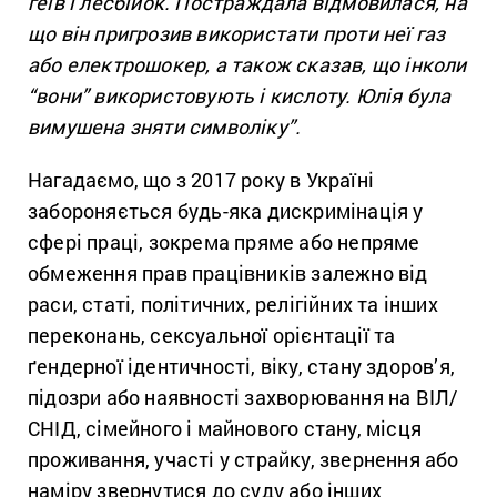
геїв і лесбійок. Постраждала відмовилася, на
що він пригрозив використати проти неї газ
або електрошокер, а також сказав, що інколи
“вони” використовують і кислоту. Юлія була
вимушена зняти символіку”.
Нагадаємо, що з 2017 року в Україні
забороняється будь-яка дискримінація у
сфері праці, зокрема пряме або непряме
обмеження прав працівників залежно від
раси, статі, політичних, релігійних та інших
переконань, сексуальної орієнтації та
ґендерної ідентичності, віку, стану здоров’я,
підозри або наявності захворювання на ВІЛ/
СНІД, сімейного і майнового стану, місця
проживання, участі у страйку, звернення або
наміру звернутися до суду або інших