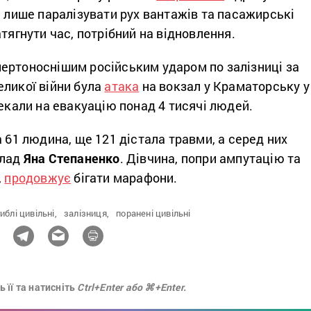
е лише паралізувати рух вантажів та пасажирські
атягнути час, потрібний на відновлення.
ертоноснішим російським ударом по залізниці за
еликої війни була
атака
на вокзал у Краматорську у
чекали на евакуацію понад 4 тисячі людей.
а 61 людина, ще 121 дістала травми, а серед них
клад
Яна Степаненко
. Дівчина, попри ампутацію та
,
продовжує
бігати марафони.
иблі цивільні,
залізниця,
поранені цивільні
 її та натисніть
Ctrl+Enter або ⌘+Enter.