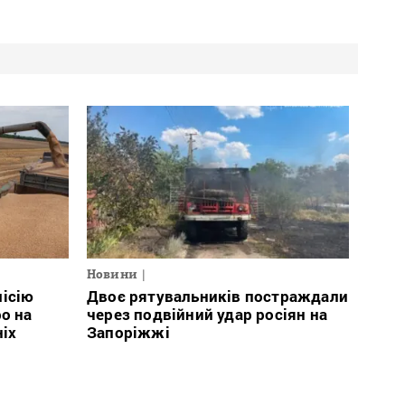
Новини
місію
Двоє рятувальників постраждали
о на
через подвійний удар росіян на
ніх
Запоріжжі