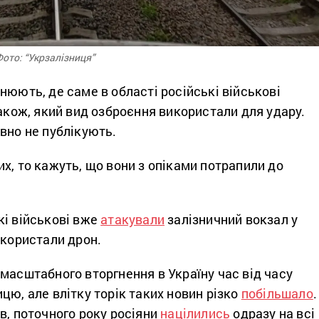
ото: “Укрзалізниця”
нюють, де саме в області російські військові
також, який вид озброєння використали для удару.
вно не публікують.
х, то кажуть, що вони з опіками потрапили до
кі військові вже
атакували
залізничний вокзал у
икористали дрон.
масштабного вторгнення в Україну час від часу
цю, але влітку торік таких новин різко
побільшало
.
в, поточного року росіяни
націлились
одразу на всі