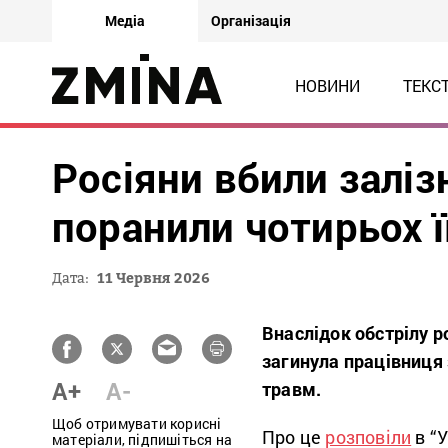
Медіа
Організація
НОВИНИ
ТЕКС
Росіяни вбили залі
поранили чотирьох ї
Дата:
11 Червня 2026
Внаслідок обстрілу р
загинула працівниця 
A+
A-
травм.
Щоб отримувати корисні
Про це
розповіли
в “У
матеріали, підпишіться на