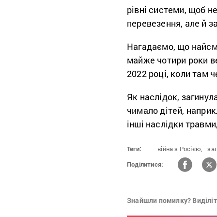
рівні системи, щоб н
перевезення, але й з
Нагадаємо, що найсм
майже чотири роки в
2022 році, коли там 
Як наслідок, загинул
чимало дітей, напри
інші наслідки травми
Теги:
війна з Росією,
заг
Поділитися:
Знайшли помилку? Виділіть