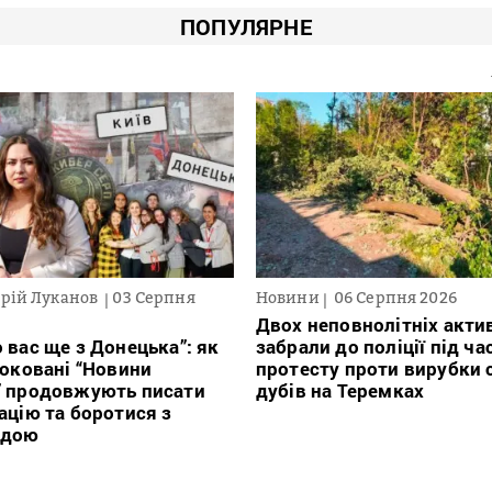
ПОПУЛЯРНЕ
рій Луканов
03 Серпня
Новини
06 Серпня 2026
Двох неповнолітніх актив
 вас ще з Донецька”: як
забрали до поліції під ча
локовані “Новини
протесту проти вирубки 
” продовжують писати
дубів на Теремках
ацію та боротися з
ндою