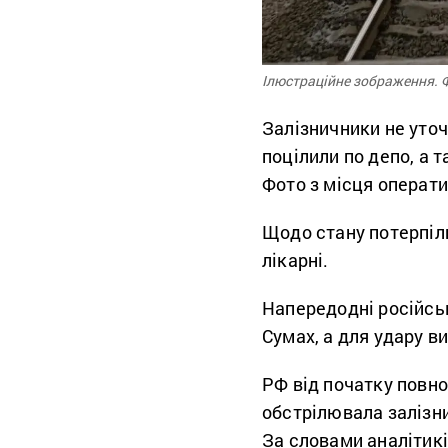
Ілюстраційне зображення. Ф
Залізничники не уточ
поцілили по депо, а 
Фото з місця операти
Щодо стану потерпіли
лікарні.
Напередодні російсь
Сумах, а для удару в
РФ від початку повно
обстрілювала залізни
За словами аналітикі