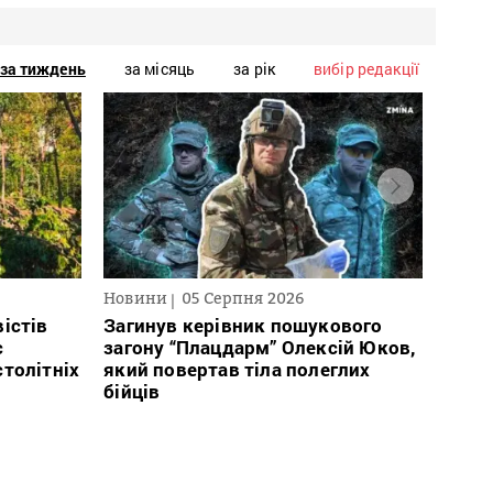
за тиждень
за місяць
за рік
вибір редакції
Новини
05 Серпня 2026
Нови
істів
Загинув керівник пошукового
През
с
загону “Плацдарм” Олексій Юков,
рефо
столітніх
який повертав тіла полеглих
який
бійців
заст