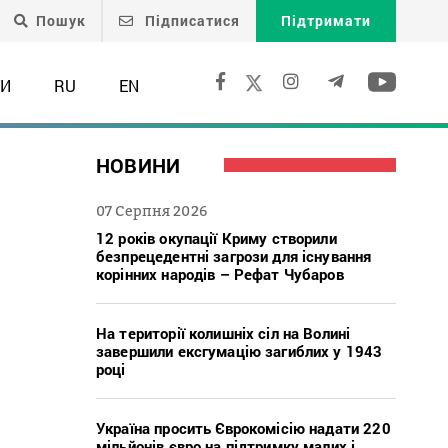
Пошук
Підписатися
Підтримати
ТИ
RU
EN
НОВИНИ
07 Серпня 2026
12 років окупації Криму створили
безпрецедентні загрози для існування
корінних народів – Рефат Чубаров
На території колишніх сіл на Волині
завершили ексгумацію загиблих у 1943
році
Україна просить Єврокомісію надати 220
мільйонів євро на підтримку малих і