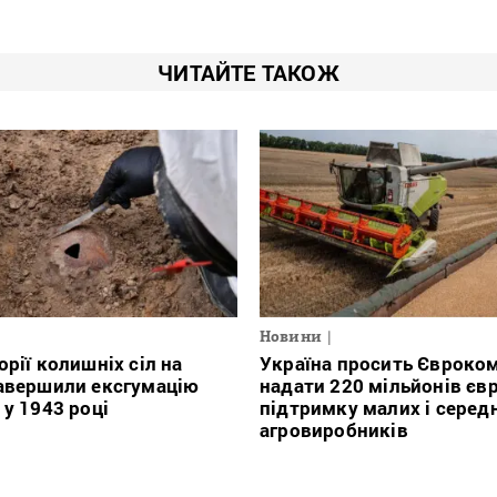
ЧИТАЙТЕ ТАКОЖ
Новини
орії колишніх сіл на
Україна просить Євроко
авершили ексгумацію
надати 220 мільйонів євр
 у 1943 році
підтримку малих і серед
агровиробників