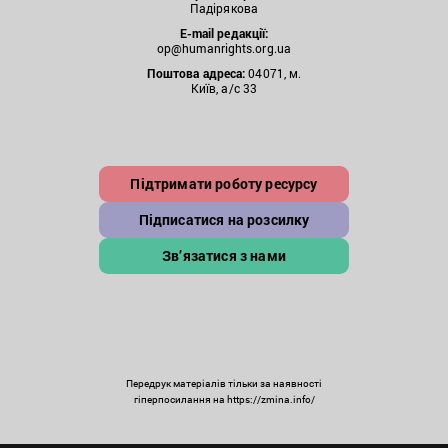
Падірякова
E-mail редакції:
op@humanrights.org.ua
Поштова
адреса:
04071, м.
Київ, а/с 33
Підтримати роботу ресурсу
Підписатися на розсилку
Зв’язатися з нами
Передрук матеріалів тільки за наявності
гіперпосилання на https://zmina.info/