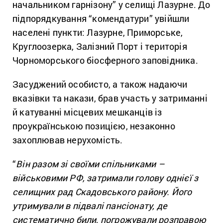
начальником гарнізону” у селищі Лазурне. До
підпорядкування “комендатури” увійшли
населені пункти: Лазурне, Приморське,
Круглоозерка, Залізний Порт і територія
Чорноморського біосферного заповідника.
Засуджений особисто, а також надаючи
вказівки та накази, брав участь у затриманні
й катуванні місцевих мешканців із
проукраїнською позицією, незаконно
захоплював нерухомість.
“
Він разом зі своїми спільниками –
військовими РФ, затримали голову однієї з
селищних рад Скадовського району. Його
утримували в підвалі пансіонату, де
систематично били, погрожували розправою