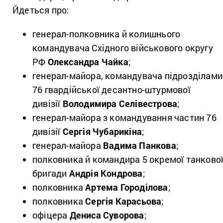
Йдеться про:
генерал-полковника й колишнього
командувача Східного військового округу
РФ
Олександра Чайка
;
генерал-майора, командувача підрозділами
76 гвардійської десантно-штурмової
дивізії
Володимира Селівестрова
;
генерал-майора з командування частин 76
дивізії
Сергія Чубарикіна
;
генерал-майора
Вадима Панкова
;
полковника й командира 5 окремої танково
бригади
Андрія Кондрова
;
полковника
Артема Городілова
;
полковника
Сергія Карасьова
;
офіцера
Дениса Суворова
;