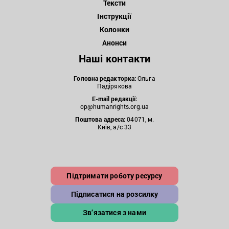
Тексти
Інструкції
Колонки
Анонси
Наші контакти
Головна редакторка:
Ольга
Падірякова
E-mail редакції:
op@humanrights.org.ua
Поштова
адреса:
04071, м.
Київ, а/с 33
Підтримати роботу ресурсу
Підписатися на розсилку
Зв’язатися з нами