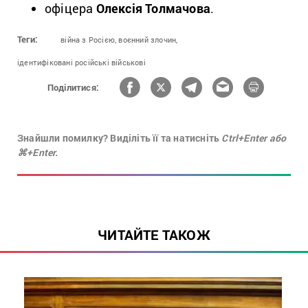
офіцера
Олексія Толмачова
.
Теги:
війна з Росією,
воєнний злочин,
ідентифіковані російські військові
Поділитися:
Знайшли помилку? Виділіть її та натисніть
Ctrl+Enter або
⌘+Enter.
ЧИТАЙТЕ ТАКОЖ