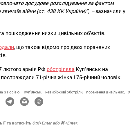
 розпочато досудове розслідування за фактом
звичаїв війни (ст. 438 КК України)”,
–
зазначили у
 та пошкодження низки цивільних обʼєктів.
одали
, що також відомо про двох поранених
ів.
17 лютого армія РФ
обстріляла
Куп’янськ на
 постраждали 71-річна жінка і 75-річний чоловік.
на з Росією,
Куп'янськ,
невибіркові обстріли,
поранення цивільних,
Х
 її та натисніть
Ctrl+Enter або ⌘+Enter.