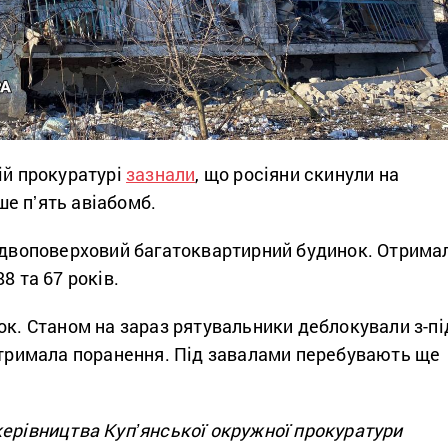
ій прокуратурі
зазнали
, що росіяни скинули на
е пʼять авіабомб.
у двоповерховий багатоквартирний будинок. Отрима
8 та 67 років.
ок. Станом на зараз рятувальники деблокували з-пі
 отримала поранення. Під завалами перебувають ще
керівництва Купʼянської окружної прокуратури