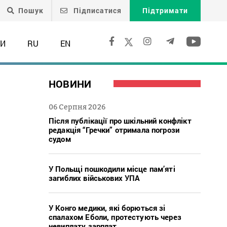
Пошук
Підписатися
Підтримати
ТИ
RU
EN
НОВИНИ
06 Серпня 2026
Після публікації про шкільний конфлікт
редакція “Гречки” отримала погрози
судом
У Польщі пошкодили місце пам’яті
загиблих військових УПА
У Конго медики, які борються зі
спалахом Еболи, протестують через
невиплату зарплат