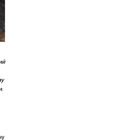
ий
му
и.
ну