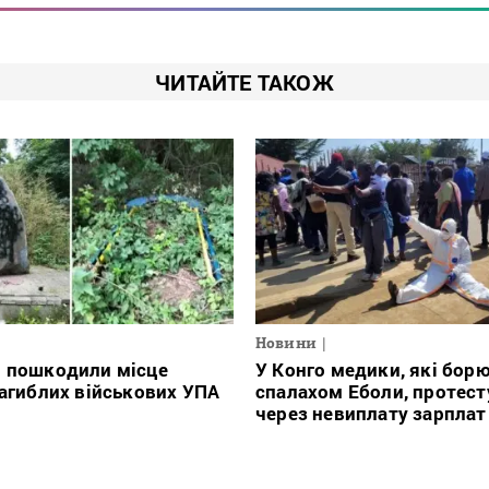
ЧИТАЙТЕ ТАКОЖ
Новини
і пошкодили місце
У Конго медики, які борю
загиблих військових УПА
спалахом Еболи, протес
через невиплату зарплат