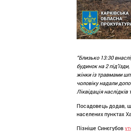
“Близько 13:30 внасл
будинок на 2 під’їзд
жінки із травмами шп
чоловіку надали допо
Ліквідація наслідків 
Посадовець додав, щ
населених пунктах Ха
Пізніше Синєгубов
ут