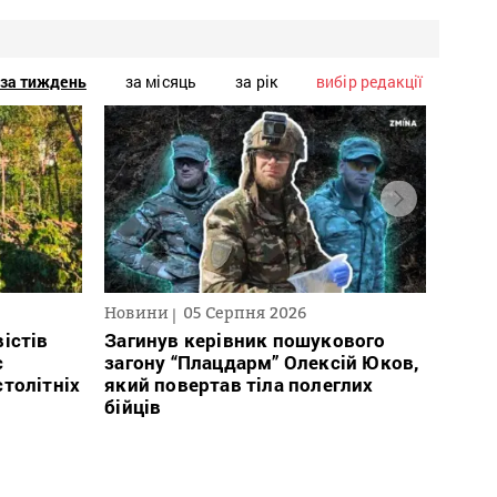
за тиждень
за місяць
за рік
вибір редакції
Новини
05 Серпня 2026
Нови
істів
Загинув керівник пошукового
Полі
с
загону “Плацдарм” Олексій Юков,
Вигів
столітніх
який повертав тіла полеглих
дван
бійців
росій