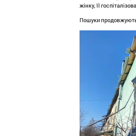
жінку, її госпіталізо
Пошуки продовжують