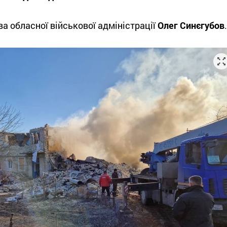
ва обласної військової адміністрації
Олег Синєгубов
.