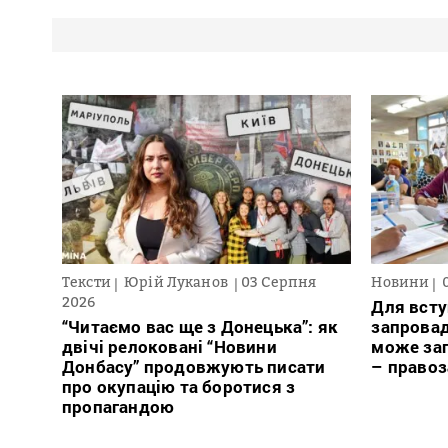
Тексти
Юрій Луканов
03 Серпня
Новини
2026
Для всту
“Читаємо вас ще з Донецька”: як
запровад
двічі релоковані “Новини
може заг
Донбасу” продовжують писати
– право
про окупацію та боротися з
пропагандою