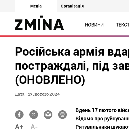
Медіа
Організація
НОВИНИ
ТЕКС
Російська армія вда
постраждалі, під з
(ОНОВЛЕНО)
Дата:
17 Лютого 2024
Вдень 17 лютого війс
Відомо про руйнуван
A+
A-
Рятувальники шукают