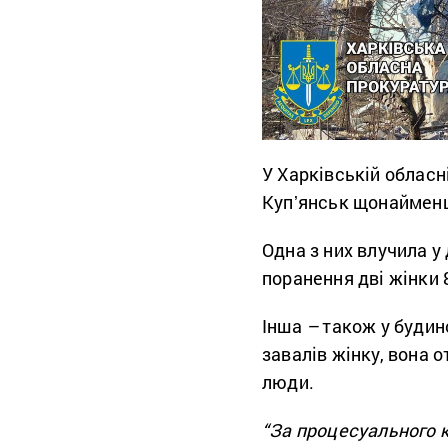
У Харківській обласн
Купʼянськ щонайменш
Одна з них влучила 
поранення дві жінки 8
Інша
–
також у будин
завалів жінку, вона
люди.
“За процесуального 