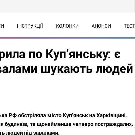
ТИ
ІНСТРУКЦІЇ
КОЛОНКИ
АНОНСИ
ТЕС
рила по Куп’янську: є
авалами шукають людей
ька РФ обстріляла місто Куп’янськ на Харківщині.
ня будинків, та щонайменше четверо постраждалих.
ь людей під завалами.