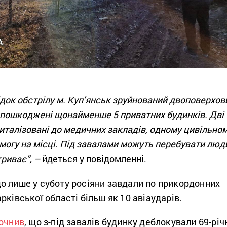
ідок обстрілу м. Куп’янськ зруйнований двоповерхов
и, пошкоджені щонайменше 5 приватних будинків. Дві
италізовані до медичних закладів, одному цивільно
могу на місці. Під завалами можуть перебувати люд
триває”, –
йдеться у повідомленні.
о лише у суботу росіяни завдали по прикордонних
рківської області більш як 10 авіаударів.
очнив
, що з-під завалів будинку деблокували 69-річ