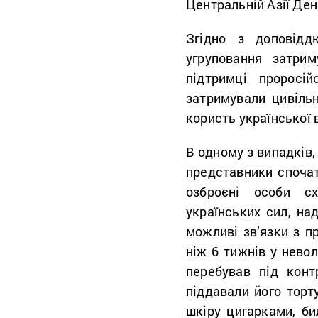
Центральній Азії Де
Згідно з доповіддю
угруповання затрим
підтримці проросі
затримували цивільн
користь української 
В одному з випадків,
представники спочатк
озброєні особи сх
українських сил, на
можливі зв’язки з п
ніж 6 тижнів у невол
перебував під конт
піддавали його тор
шкіру цигарками, би