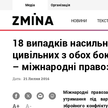
Медіа
Організація
НОВИНИ
ТЕКС
18 випадків насиль
цивільних з обох бо
– міжнародні право
Дата:
21 Липня 2016
Міжнародні правоза
утримання під ва
A+
A-
збройного конфлікту