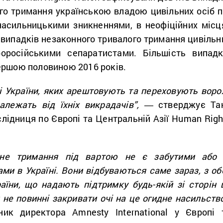
го тримання українською владою цивільних осіб п
насильницькими зникненнями, в неофіційних місц
 випадків незаконного тривалого тримання цивільн
оросійськими сепаратистами. Більшість випадк
ершою половиною 2016 років.
і України, яких арештовують та переховують воро
алежать від їхніх викрадачів”,
― стверджує Та
лідниця по Європі та Центральній Азії Human Righ
тне тримання під вартою не є забутими або
ми в Україні. Вони відбуваються саме зараз, з об
раїни, що надають підтримку будь-якій зі сторін 
не повинні закривати очі на це огидне насильство
ик директора Amnesty International у Європі 