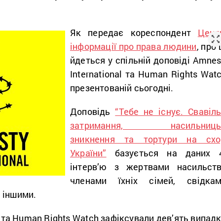
Як передає кореспондент
Цент
інформації про права людини
, про 
йдеться у спільній доповіді Amnes
International та Human Rights Watc
презентованій сьогодні.
Доповідь
“Тебе не існує. Свавіль
затримання, насильниць
зникнення та тортури на схо
України”
базується на даних 
інтерв’ю з жертвами насильств
членами їхніх сімей, свідкам
 іншими.
l та Human Rights Watch зафіксували дев’ять випадк