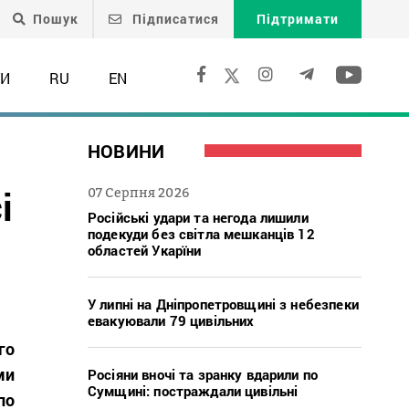
Пошук
Підписатися
Підтримати
ТИ
RU
EN
НОВИНИ
і
07 Серпня 2026
Російські удари та негода лишили
подекуди без світла мешканців 12
областей Укарїни
У липні на Дніпропетровщині з небезпеки
евакуювали 79 цивільних
го
ми
Росіяни вночі та зранку вдарили по
Сумщині: постраждали цивільні
по