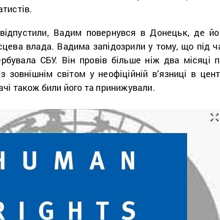
атистів.
 відпустили, Вадим повернувся в Донецьк, де йо
сцева влада. Вадима запідозрили у тому, що під ч
ербувала СБУ. Він провів більше ніж два місяці п
з зовнішнім світом у неофіційній в’язниці в цент
чі також били його та принижували.