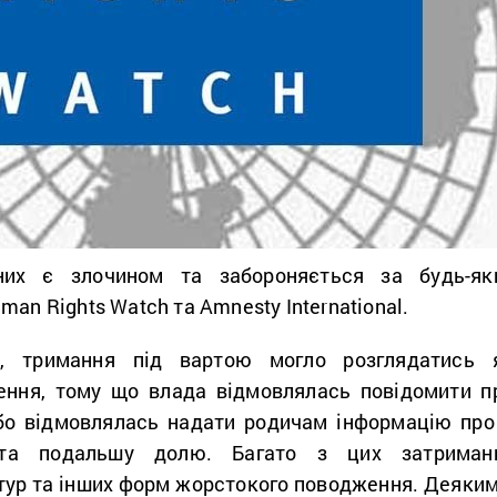
них є злочином та забороняється за будь-як
man Rights Watch та Amnesty International.
, тримання під вартою могло розглядатись 
ення, тому що влада відмовлялась повідомити п
бо відмовлялась надати родичам інформацію про 
 та подальшу долю. Багато з цих затриман
тур та інших форм жорстокого поводження. Деяким