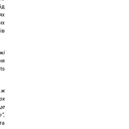
ід
ях
их
ів
жі
ня
ts
 ж
ох
це
”,
та