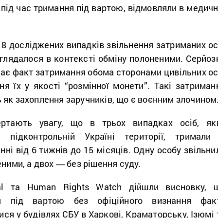
 під час тримання під вартою, відмовляли в медичн
8 досліджених випадків звільнення затриманих ос
глядалося в контексті обміну полоненими. Серйоз
ає факт затримання обома сторонами цивільних ос
я їх у якості “розмінної монети”. Такі затриман
 як захоплення заручників, що є воєнним злочином
ертають увагу, що в трьох випадках осіб, як
підконтрольній Україні території, тримали
нні від 6 тижнів до 15 місяців. Одну особу звільни
еними, а двох ― без рішення суду.
nal та Human Rights Watch дійшли висновку, 
ня під вартою без офіційного визнання фак
ся у будівлях СБУ в Харкові, Краматорську, Ізюмі 