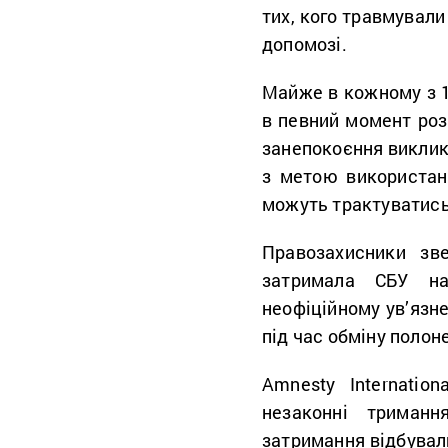
тих, кого травмували
допомозі.
Майже в кожному з 1
в певний момент роз
занепокоєння виклик
з метою використанн
можуть трактуватись
Правозахисники зв
затримала СБУ на 
неофіційному ув’язне
під час обміну полон
Amnesty Internatio
незаконні триман
затримання відбували