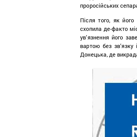
проросійських сепар
Після того, як його
схопила де-факто мі
ув’язнення його зав
вартою без зв’язку і
Донецька, де викрада