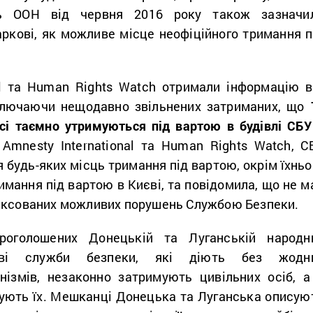
дь ООН від червня 2016 року також зазначи
ркові, як можливе місце неофіційного тримання п
al та Human Rights Watch отримали інформацію в
ключаючи нещодавно звільнених затриманих, що
сі таємно утримуються під вартою в будівлі СБУ
Amnesty International та Human Rights Watch, С
 будь-яких місць тримання під вартою, окрім їхньо
имання під вартою в Києві, та повідомила, що не м
іксованих можливих порушень Службою Безпеки.
роголошених Донецькій та Луганській народн
цеві служби безпеки, які діють без жодн
нізмів, незаконно затримують цивільних осіб, а
ують їх. Мешканці Донецька та Луганська описую