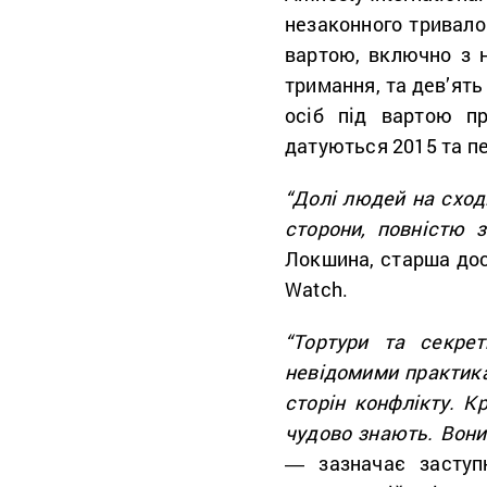
незаконного тривало
вартою, включно з 
тримання, та дев’ять
осіб під вартою пр
датуються 2015 та п
“Долі людей на сход
сторони, повністю з
Локшина, старша дос
Watch.
“Тортури та секре
невідомими практика
сторін конфлікту. К
чудово знають. Вони 
― зазначає заступн