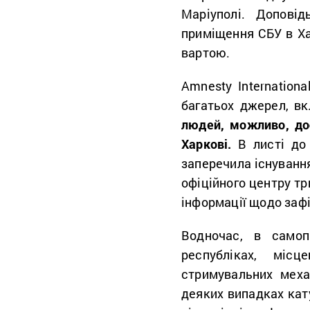
Маріуполі. Допові
приміщення СБУ в Ха
вартою.
Amnesty Internation
багатьох джерел, в
людей, можливо, до
Харкові.
В листі до 
заперечила існування
офіційного центру тр
інформації щодо заф
Водночас, в самоп
республіках, міс
стримувальних меха
деяких випадках кат