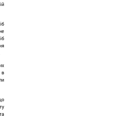
ій
іб
не
іб
ня
.
их
 в
ли
що
ту
та