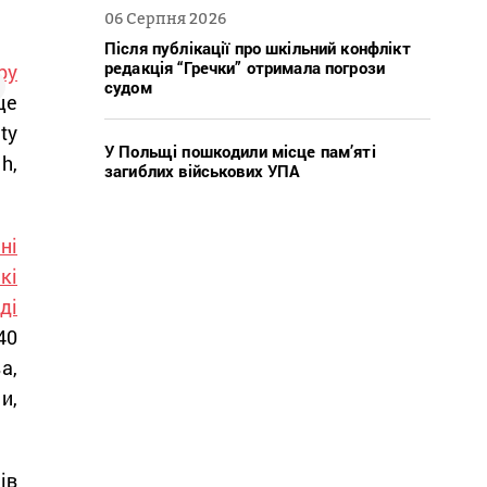
06 Серпня 2026
Після публікації про шкільний конфлікт
редакція “Гречки” отримала погрози
ру
судом
це
ty
У Польщі пошкодили місце пам’яті
h,
загиблих військових УПА
ні
кі
ді
40
а,
и,
ів