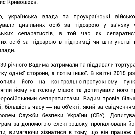
нис Кривошеєв.
, українська влада та проукраїнські військо
ували цивільних осіб за підозрою у зв’язку 
йських сепаратистів, в той час як сепаратис
их осіб за підозрою в підтримці чи шпигунстві 
влади.
 39-річного Вадима затримали та піддавали тортур
у однієї сторони, а потім іншої. В квітні 2015 ро
опили його на контрольно-пропускному пунк
дягли йому на голову мішок та допитували його п
роросійськими сепаратистами. Вадим провів біль
і, більшість часу ― на об’єкті, який за свідченням
ролем Служби безпеки України (СБУ). Допитува
турам за допомогою електрошоку, пропалювали йо
ли, вимагаючи зізнатися в тому, що він працює 