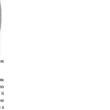
их
як
ро
її
их
 з