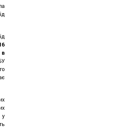
ла
ід
ід
16
 в
БУ
го
ає
их
их
 у
ть