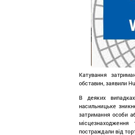
Катування затрима
обставин, заявили Hu
В деяких випадках
насильницьке зникн
затримання особи а
місцезнаходження
постраждали від тор