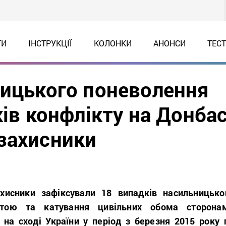
ТИ
ІНСТРУКЦІЇ
КОЛОНКИ
АНОНСИ
ТЕС
ницького поневолення
ків конфлікту на Донбас
захисники
хисники зафіксували 18 випадків насильницько
ртою та катування цивільних обома сторона
 на сході України у період з березня 2015 року 