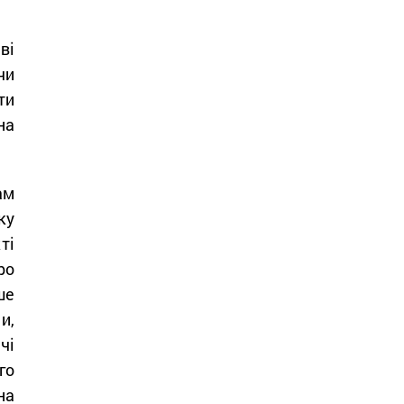
ві
чи
ти
на
ам
ку
ті
ро
ше
и,
чі
го
на